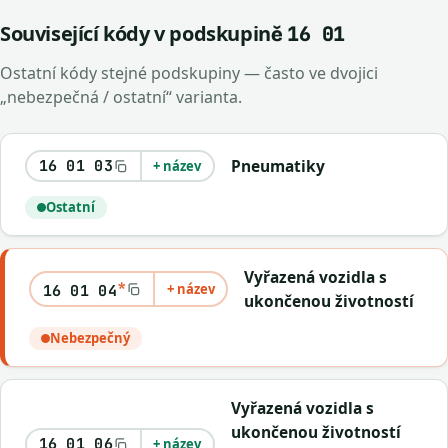
Související kódy v podskupině
16 01
Ostatní kódy stejné podskupiny — často ve dvojici
„nebezpečná / ostatní“ varianta.
Pneumatiky
16 01 03
+ název
Ostatní
Vyřazená vozidla s
*
+ název
16 01 04
ukončenou životností
Nebezpečný
Vyřazená vozidla s
ukončenou životností
16 01 06
+ název