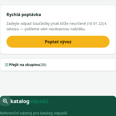
Rychlá poptávka
Zadejte odpad Součástky jinak blíže neurčené (16 01 22) k
odvozu — pošleme vám nezávaznou nabídku.
Poptat vývoz
Přejít na skupinu
(20)
katalog
odpadů
Referenční nástroj pro katalog odpadů