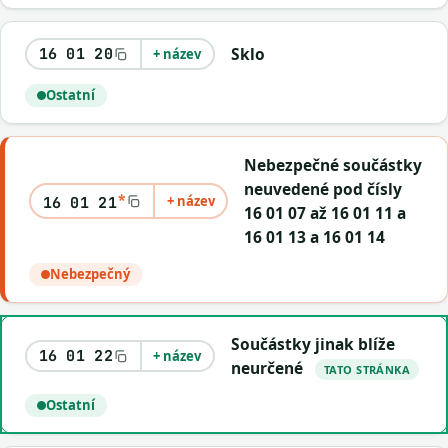
Sklo
16 01 20
+ název
Ostatní
Nebezpečné součástky
neuvedené pod čísly
*
+ název
16 01 21
16 01 07 až 16 01 11 a
16 01 13 a 16 01 14
Nebezpečný
Součástky jinak blíže
16 01 22
+ název
neurčené
TATO STRÁNKA
Ostatní