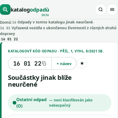
katalog
odpadů
2026
Odpady v tomto katalogu jinak neurčené
Domů
›
›
16
Vyřazená vozidla s ukončenou životností z různých druhů
16 01
dopravy
›
16 01 22
KATALOGOVÝ KÓD ODPADU · PŘÍL. 1, VYHL. 8/2021 SB.
16 01 22
+ název
★
Uložit kód
Součástky jinak blíže
neurčené
Ostatní odpad
— není klasifikován jako
(O)
nebezpečný