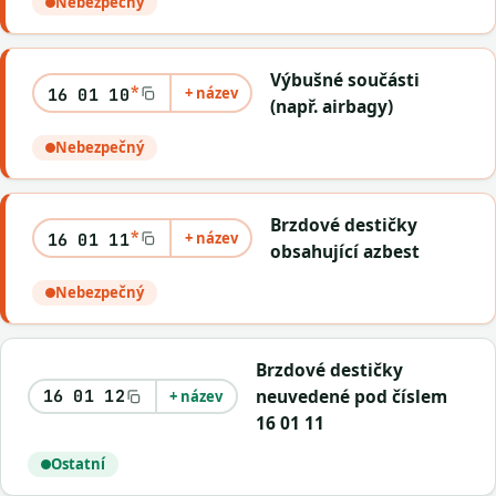
Nebezpečný
Výbušné součásti
*
+ název
16 01 10
(např. airbagy)
Nebezpečný
Brzdové destičky
*
+ název
16 01 11
obsahující azbest
Nebezpečný
Brzdové destičky
neuvedené pod číslem
16 01 12
+ název
16 01 11
Ostatní