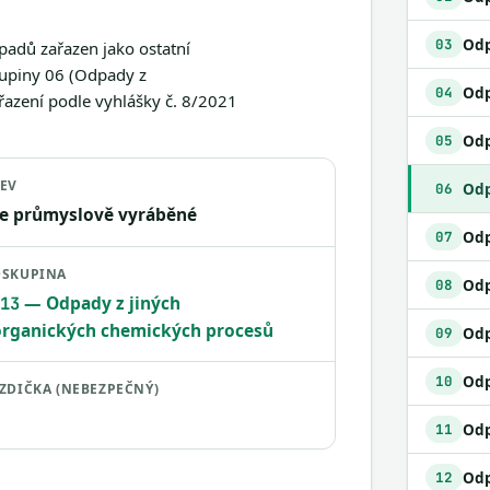
03
padů zařazen jako ostatní
kupiny 06 (Odpady z
04
azení podle vyhlášky č. 8/2021
Odp
05
EV
06
e průmyslově vyráběné
07
SKUPINA
08
— Odpady z jiných
13
rganických chemických procesů
09
Odp
10
ZDIČKA (NEBEZPEČNÝ)
11
12