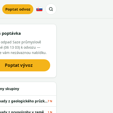
Poptat odvoz
Slovensky
á poptávka
e odpad Saze průmyslově
é (06 13 03) k odvozu —
e vám nezávaznou nabídku.
Poptat vývoz
ny skupiny
Odpady z geologického průzkumu
7 N
Odpady z prvovýroby v zemědělství
1 N