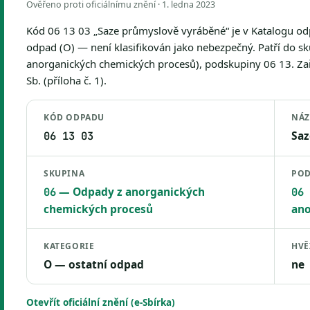
Ověřeno proti oficiálnímu znění ·
1. ledna 2023
Kód 06 13 03 „Saze průmyslově vyráběné“ je v Katalogu od
odpad (O) — není klasifikován jako nebezpečný. Patří do s
anorganických chemických procesů), podskupiny 06 13. Zař
Sb. (příloha č. 1).
KÓD ODPADU
NÁZ
Saz
06 13 03
SKUPINA
POD
— Odpady z anorganických
06
06 
chemických procesů
ano
KATEGORIE
HVĚ
O — ostatní odpad
ne
Otevřít oficiální znění (e-Sbírka)