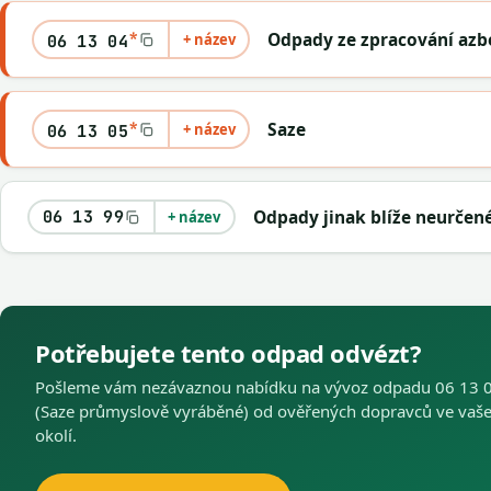
*
Odpady ze zpracování azb
+ název
06 13 04
*
Saze
+ název
06 13 05
Odpady jinak blíže neurčen
06 13 99
+ název
Potřebujete tento odpad odvézt?
Pošleme vám nezávaznou nabídku na vývoz odpadu 06 13 
(Saze průmyslově vyráběné) od ověřených dopravců ve vaš
okolí.