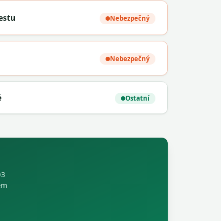
estu
Nebezpečný
Nebezpečný
é
Ostatní
03
em