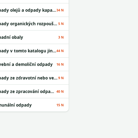
Odpady olejů a odpady kapalných paliv
34 N
Odpady organických rozpouštědel
5 N
adní obaly
3 N
Odpady v tomto katalogu jinak neurčené
44 N
vební a demoliční odpady
16 N
Odpady ze zdravotní nebo veterinární péče a /nebo z výzkumu s nimi souvisejícího
9 N
Odpady ze zpracování odpadu a z ČOV
40 N
unální odpady
15 N