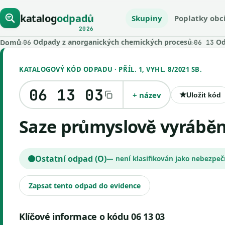
katalog
odpadů
Skupiny
Poplatky obc
2026
Odpady z anorganických chemických procesů
Od
Domů
›
›
06
06 13
KATALOGOVÝ KÓD ODPADU · PŘÍL. 1, VYHL. 8/2021 SB.
06 13 03
+ název
★
Uložit kód
Saze průmyslově vyrábě
Ostatní odpad (O)
— není klasifikován jako nebezpe
Zapsat tento odpad do evidence
Klíčové informace o kódu 06 13 03