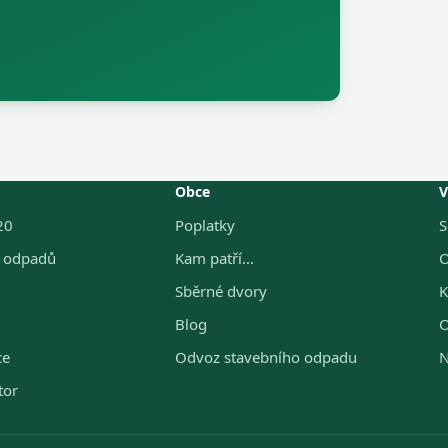
Obce
V
20
Poplatky
S
g odpadů
Kam patří…
O
Sběrné dvory
K
Blog
O
ce
Odvoz stavebního odpadu
N
tor