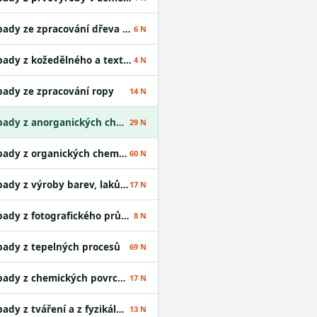
Odpady ze zpracování dřeva a výroby desek
6 N
Odpady z kožedělného a textilního průmyslu
4 N
ady ze zpracování ropy
14 N
Odpady z anorganických chemických procesů
29 N
Odpady z organických chemických procesů
60 N
Odpady z výroby barev, laků a lepidel
17 N
Odpady z fotografického průmyslu
8 N
ady z tepelných procesů
69 N
Odpady z chemických povrchových úprav
17 N
Odpady z tváření a z fyzikální a mechanické úpravy povrchu kovů a plastů
13 N