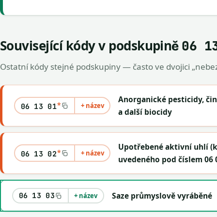
Související kódy v podskupině
06 1
Ostatní kódy stejné podskupiny — často ve dvojici „nebez
Anorganické pesticidy, či
*
+ název
06 13 01
a další biocidy
Upotřebené aktivní uhlí 
*
+ název
06 13 02
uvedeného pod číslem 06 
Saze průmyslově vyráběné
06 13 03
+ název