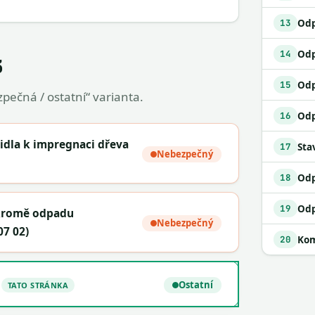
13
14
3
Odp
15
pečná / ostatní“ varianta.
16
nidla k impregnaci dřeva
Sta
17
Nebezpečný
18
19
(kromě odpadu
Nebezpečný
07 02)
Kom
20
Ostatní
TATO STRÁNKA