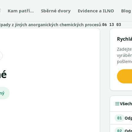
í
Kam patří…
Sběrné dvory
Evidence a ILNO
Blog
pady z jiných anorganických chemických procesů
›
06 13 03
Rychl
Zadejt
vyráběn
pošlem
né
čný
Všech
01
02