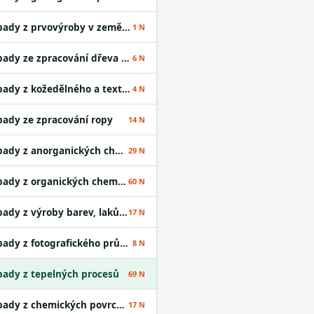
Odpady z prvovýroby v zemědělství
1 N
Odpady ze zpracování dřeva a výroby desek
6 N
Odpady z kožedělného a textilního průmyslu
4 N
ady ze zpracování ropy
14 N
Odpady z anorganických chemických procesů
29 N
Odpady z organických chemických procesů
60 N
Odpady z výroby barev, laků a lepidel
17 N
Odpady z fotografického průmyslu
8 N
ady z tepelných procesů
69 N
Odpady z chemických povrchových úprav
17 N