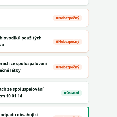
Nebezpečný
hlovodíků použitých
Nebezpečný
vu
prach ze spoluspalování
Nebezpečný
ečné látky
rach ze spoluspalování
Ostatní
em 10 01 14
 odpadu obsahující