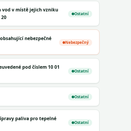
h vod v místě jejich vzniku
Ostatní
 20
ů obsahující nebezpečné
Nebezpečný
neuvedené pod číslem 10 01
Ostatní
Ostatní
ípravy paliva pro tepelné
Ostatní