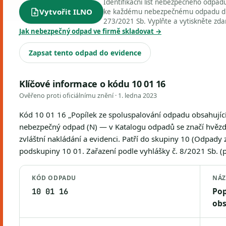
Identifikační list nebezpečného odpa
Vytvořit ILNO
ke každému nebezpečnému odpadu dle 
273/2021 Sb. Vyplňte a vytiskněte zd
Jak nebezpečný odpad ve firmě skladovat →
Zapsat tento odpad do evidence
Klíčové informace o kódu 10 01 16
Ověřeno proti oficiálnímu znění ·
1. ledna 2023
Kód 10 01 16 „Popílek ze spoluspalování odpadu obsahující
nebezpečný odpad (N) — v Katalogu odpadů se značí hvězd
zvláštní nakládání a evidenci. Patří do skupiny 10 (Odpady 
podskupiny 10 01. Zařazení podle vyhlášky č. 8/2021 Sb. (př
KÓD ODPADU
NÁZ
Pop
10 01 16
obs