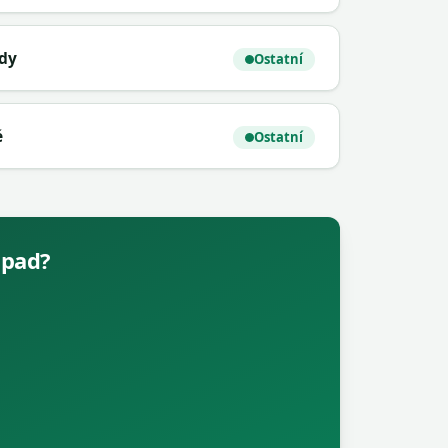
ody
Ostatní
é
Ostatní
dpad?