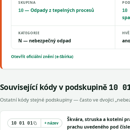
SKUPINA
POD
— Odpady z tepelných procesů
10
10 
spa
KATEGORIE
HVĚ
N — nebezpečný odpad
an
Otevřít oficiální znění (e-Sbírka)
Související kódy v podskupině
10 0
Ostatní kódy stejné podskupiny — často ve dvojici „nebez
Škvára, struska a kotelní p
10 01 01
+ název
prachu uvedeného pod čísle