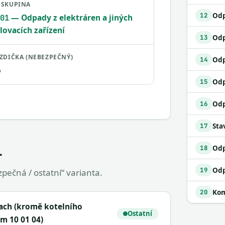
SKUPINA
12
— Odpady z elektráren a jiných
01
lovacích zařízení
13
ZDIČKA (NEBEZPEČNÝ)
14
o
Odp
15
16
Sta
17
1
18
19
pečná / ostatní“ varianta.
Kom
20
rach (kromě kotelního
Ostatní
m 10 01 04)