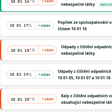
*
+ název
10 01 16
nebezpečné látky
TATO S
Popílek ze spoluspalování
10 01 17
+ název
číslem 10 01 16
Odpady z čištění odpadníc
*
+ název
10 01 18
nebezpečné látky
Odpady z čištění odpadních
10 01 19
+ název
10 01 05, 10 01 07 a 10 01 18
Kaly z čištění odpadních v
*
+ název
10 01 20
obsahující nebezpečné lát