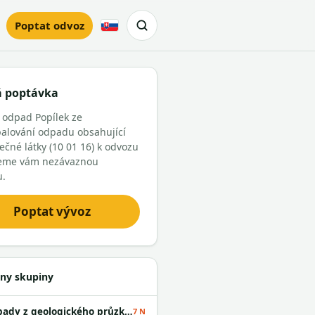
Poptat odvoz
Slovensky
á poptávka
 odpad Popílek ze
alování odpadu obsahující
čné látky (10 01 16) k odvozu
eme vám nezávaznou
u.
Poptat vývoz
ny skupiny
Odpady z geologického průzkumu
7 N