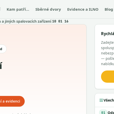
í
Kam patří…
Sběrné dvory
Evidence a ILNO
Blog
a jiných spalovacích zařízení
›
10 01 16
Rychl
Zadejte
spolusp
ód
nebezpe
— pošl
nabídk
Všech
í a evidenci
01