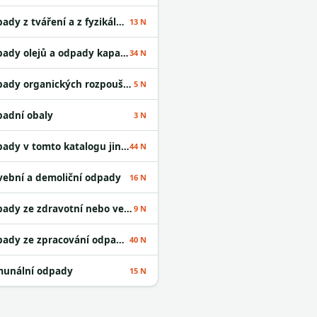
Odpady z tváření a z fyzikální a mechanické úpravy povrchu kovů a plastů
13 N
Odpady olejů a odpady kapalných paliv
34 N
Odpady organických rozpouštědel
5 N
adní obaly
3 N
Odpady v tomto katalogu jinak neurčené
44 N
vební a demoliční odpady
16 N
Odpady ze zdravotní nebo veterinární péče a /nebo z výzkumu s nimi souvisejícího
9 N
Odpady ze zpracování odpadu a z ČOV
40 N
unální odpady
15 N