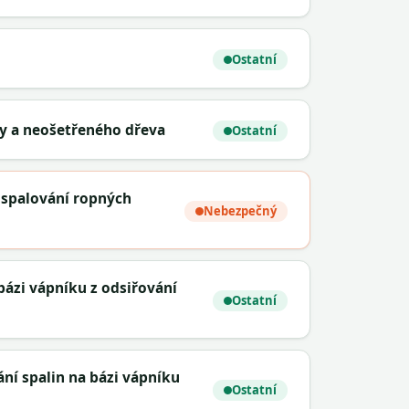
Ostatní
ny a neošetřeného dřeva
Ostatní
e spalování ropných
Nebezpečný
bázi vápníku z odsiřování
Ostatní
ní spalin na bázi vápníku
Ostatní