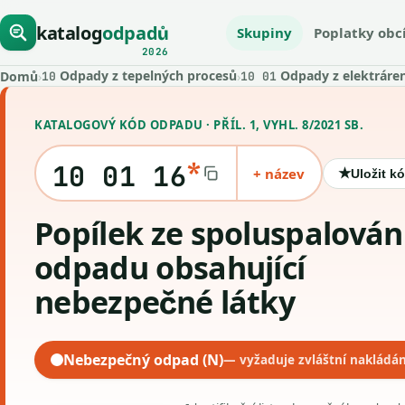
katalog
odpadů
Skupiny
Poplatky obc
2026
Odpady z tepelných procesů
Odpady z elektráren 
Domů
›
›
10
10 01
KATALOGOVÝ KÓD ODPADU · PŘÍL. 1, VYHL. 8/2021 SB.
*
10 01 16
+ název
★
Uložit k
Popílek ze spoluspalování
odpadu obsahující
nebezpečné látky
Nebezpečný odpad (N)
— vyžaduje zvláštní nakládán