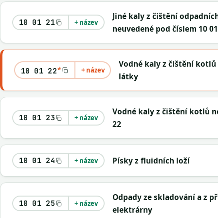
Jiné kaly z čištění odpadníc
10 01 21
+ název
neuvedené pod číslem 10 01
Vodné kaly z čištění kotl
*
+ název
10 01 22
látky
Vodné kaly z čištění kotlů 
10 01 23
+ název
22
Písky z fluidních loží
10 01 24
+ název
Odpady ze skladování a z př
10 01 25
+ název
elektrárny