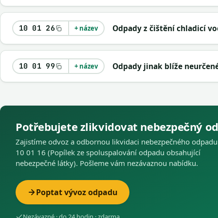
Odpady z čištění chladicí v
10 01 26
+ název
Odpady jinak blíže neurčen
10 01 99
+ název
Potřebujete zlikvidovat nebezpečný o
Zajistíme odvoz a odbornou likvidaci nebezpečného odpadu
10 01 16 (Popílek ze spoluspalování odpadu obsahující
nebezpečné látky). Pošleme vám nezávaznou nabídku.
Poptat vývoz odpadu
Nezávazné · do 24 hodin · zdarma