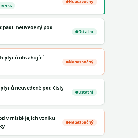
Nebezpečný
TRÁNKA
 odpadu neuvedený pod
Ostatní
h plynů obsahující
Nebezpečný
 plynů neuvedené pod čísly
Ostatní
od v místě jejich vzniku
Nebezpečný
ky