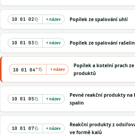
Popílek ze spalování uhlí
10 01 02
+ název
Popílek ze spalování rašeli
10 01 03
+ název
Popílek a kotelní prach z
*
+ název
10 01 04
produktů
Pevné reakční produkty na 
10 01 05
+ název
spalin
Reakční produkty z odsiřová
10 01 07
+ název
ve formě kalů