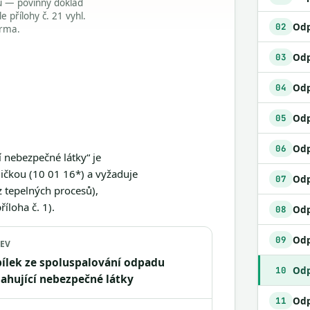
du — povinný doklad
přílohy č. 21 vyhl.
02
arma.
03
04
Odp
05
06
 nebezpečné látky“ je
ičkou (10 01 16*) a vyžaduje
07
z tepelných procesů),
íloha č. 1).
08
09
EV
ílek ze spoluspalování odpadu
Odp
10
ahující nebezpečné látky
11