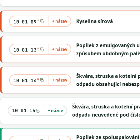
*
Kyselina sírová
+ název
10 01 09
Popílek z emulgovaných u
*
+ název
10 01 13
způsobem obdobným pali
Škvára, struska a kotelní 
*
+ název
10 01 14
odpadu obsahující nebezp
Škvára, struska a kotelní p
10 01 15
+ název
odpadu neuvedené pod čísl
Popílek ze spoluspalování