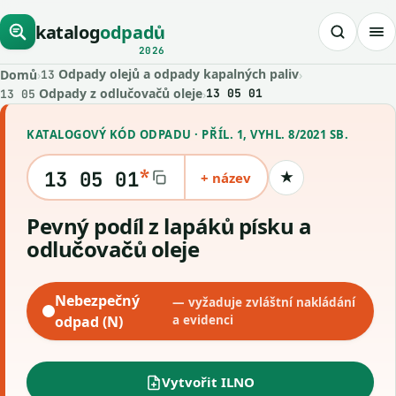
katalog
odpadů
2026
Odpady olejů a odpady kapalných paliv
Domů
›
›
13
Odpady z odlučovačů oleje
›
13 05 01
13 05
KATALOGOVÝ KÓD ODPADU · PŘÍL. 1, VYHL. 8/2021 SB.
*
13 05 01
+ název
★
Uložit kód
Pevný podíl z lapáků písku a
odlučovačů oleje
Nebezpečný
— vyžaduje zvláštní nakládání
odpad (N)
a evidenci
Vytvořit ILNO