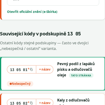
Otevřít oficiální znění (e-Sbírka)
Související kódy v podskupině
13 05
Ostatní kódy stejné podskupiny — často ve dvojici
„nebezpečná / ostatní“ varianta.
Pevný podíl z lapáků
*
písku a odlučovačů
+ název
13 05 01
oleje
TATO STRÁNKA
Nebezpečný
Kaly z odlučovačů
*
+ název
13 05 02