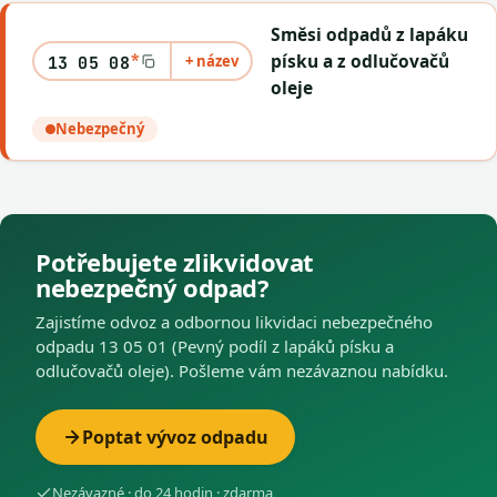
Směsi odpadů z lapáku
*
písku a z odlučovačů
+ název
13 05 08
oleje
Nebezpečný
Potřebujete zlikvidovat
nebezpečný odpad?
Zajistíme odvoz a odbornou likvidaci nebezpečného
odpadu 13 05 01 (Pevný podíl z lapáků písku a
odlučovačů oleje). Pošleme vám nezávaznou nabídku.
Poptat vývoz odpadu
Nezávazné · do 24 hodin · zdarma