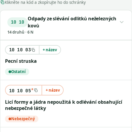
Klikněte na kód a zkopírujte ho do schránky
Odpady ze slévání odlitků neželezných
10 10
kovů
14 druhů · 6 N
10 10 03
+ název
Pecní struska
Ostatní
*
+ název
10 10 05
Licí formy a jádra nepoužitá k odlévání obsahující
nebezpečné látky
Nebezpečný