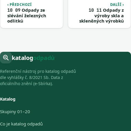
‹ PŘEDCHOZÍ
DALŠÍ ›
Odpady ze
Odpady z
10 09
10 11
slévání železných
výroby skla a
odlitků
skleněných výrobků
katalog
odpadů
Referenční nástroj pro katalog odpadů
dle vyhlášky č. 8/2021 Sb. Data z
oficiálního znění (e-Sbírka).
Katalog
Skupiny 01–20
Co je katalog odpadů