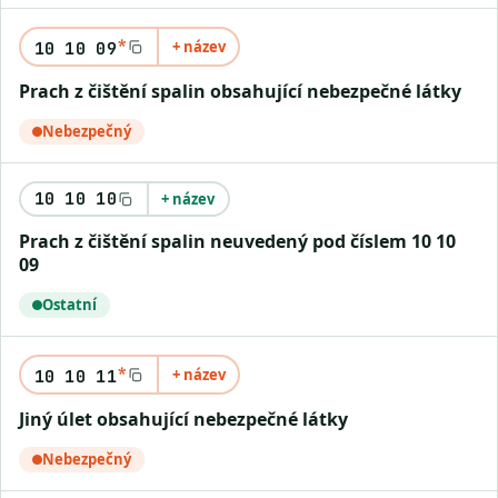
*
+ název
10 10 09
Prach z čištění spalin obsahující nebezpečné látky
Nebezpečný
10 10 10
+ název
Prach z čištění spalin neuvedený pod číslem 10 10
09
Ostatní
*
+ název
10 10 11
Jiný úlet obsahující nebezpečné látky
Nebezpečný