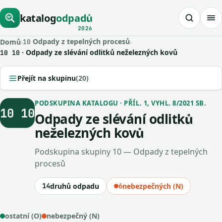
katalog
odpadů
2026
Odpady z tepelných procesů
Domů
›
›
10
· Odpady ze slévání odlitků neželezných kovů
10 10
Přejít na skupinu
(20)
PODSKUPINA KATALOGU · PŘÍL. 1, VYHL. 8/2021 SB.
10 10
Odpady ze slévání odlitků
neželezných kovů
Podskupina skupiny 10 — Odpady z tepelných
procesů
14
druhů odpadu
6
nebezpečných (N)
ostatní (O)
nebezpečný (N)