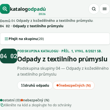
katalog
odpadů
2026
Odpady z kožedělného a textilního průmyslu
Domů
›
›
04
· Odpady z textilního průmyslu
04 02
Přejít na skupinu
(20)
PODSKUPINA KATALOGU · PŘÍL. 1, VYHL. 8/2021 SB.
04 02
Odpady z textilního průmyslu
Podskupina skupiny 04 — Odpady z kožedělného
a textilního průmyslu
11
druhů odpadu
3
nebezpečných (N)
ostatní (O)
nebezpečný (N)
Klikněte na kód a zkopírujte ho do schránky