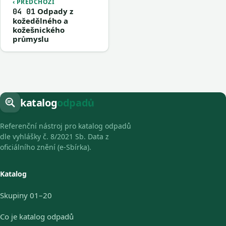
‹ PŘEDCHOZÍ
Odpady z
04 01
kožedělného a
kožešnického
průmyslu
katalog
odpadů
Referenční nástroj pro katalog odpadů
dle vyhlášky č. 8/2021 Sb. Data z
oficiálního znění (e-Sbírka).
Katalog
Skupiny 01–20
Co je katalog odpadů