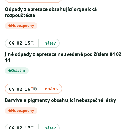
Odpady z apretace obsahující organická
rozpouštědla
Nebezpečný
04 02 15
+ název
Jiné odpady z apretace neuvedené pod číslem 04 02
14
Ostatní
*
+ název
04 02 16
Barviva a pigmenty obsahující nebezpečné látky
Nebezpečný
04 02 17
+ název