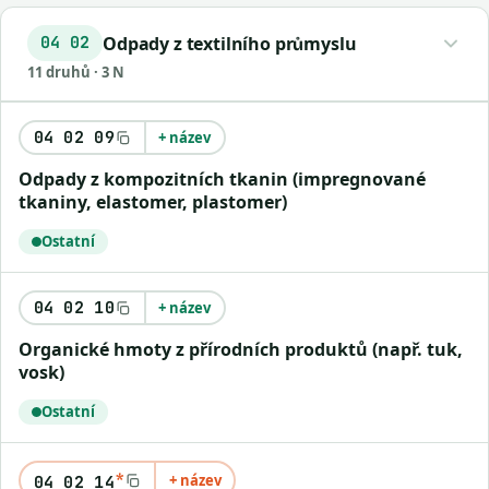
Odpady z textilního průmyslu
04 02
11 druhů · 3 N
04 02 09
+ název
Odpady z kompozitních tkanin (impregnované
tkaniny, elastomer, plastomer)
Ostatní
04 02 10
+ název
Organické hmoty z přírodních produktů (např. tuk,
vosk)
Ostatní
*
+ název
04 02 14