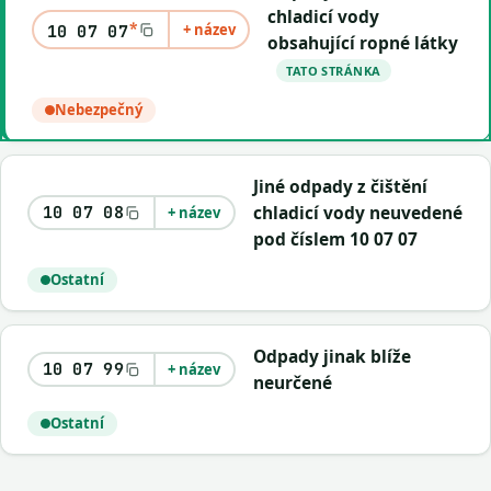
chladicí vody
*
+ název
10 07 07
obsahující ropné látky
TATO STRÁNKA
Nebezpečný
Jiné odpady z čištění
chladicí vody neuvedené
10 07 08
+ název
pod číslem 10 07 07
Ostatní
Odpady jinak blíže
10 07 99
+ název
neurčené
Ostatní