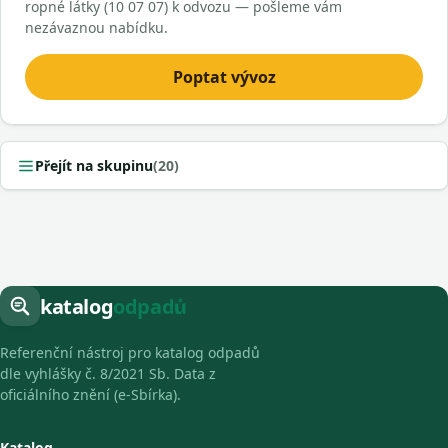
ropné látky (10 07 07) k odvozu — pošleme vám
nezávaznou nabídku.
Poptat vývoz
Přejít na skupinu
(20)
katalog
odpadů
Referenční nástroj pro katalog odpadů
dle vyhlášky č. 8/2021 Sb. Data z
oficiálního znění (e-Sbírka).
Katalog