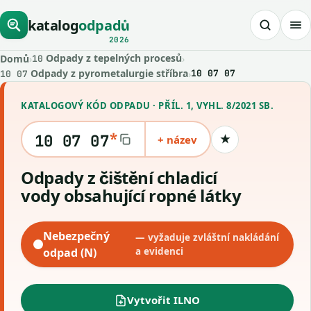
katalog
odpadů
2026
Odpady z tepelných procesů
Domů
›
›
10
Odpady z pyrometalurgie stříbra
›
10 07 07
10 07
KATALOGOVÝ KÓD ODPADU · PŘÍL. 1, VYHL. 8/2021 SB.
*
10 07 07
+ název
★
Uložit kód
Odpady z čištění chladicí
vody obsahující ropné látky
Nebezpečný
— vyžaduje zvláštní nakládání
odpad (N)
a evidenci
Vytvořit ILNO