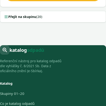
Přejít na skupinu
(20)
katalog
odpadů
Referenční nástroj pro katalog odpadů
dle vyhlášky č. 8/2021 Sb. Data z
oficiálního znění (e-Sbírka).
Katalog
Skupiny 01–20
Co je katalog odpadů