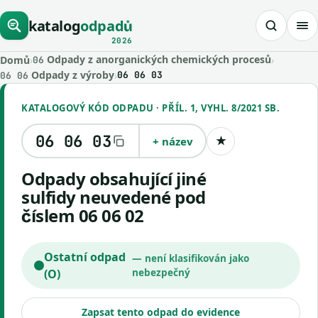
katalog
odpadů
2026
Odpady z anorganických chemických procesů
Domů
›
›
06
Odpady z výroby
›
06 06 03
06 06
KATALOGOVÝ KÓD ODPADU · PŘÍL. 1, VYHL. 8/2021 SB.
06 06 03
+ název
★
Uložit kód
Odpady obsahující jiné
sulfidy neuvedené pod
číslem 06 06 02
Ostatní odpad
— není klasifikován jako
(O)
nebezpečný
Zapsat tento odpad do evidence