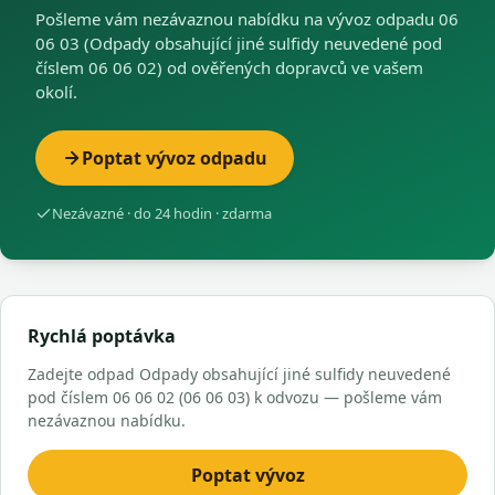
Pošleme vám nezávaznou nabídku na vývoz odpadu 06
06 03 (Odpady obsahující jiné sulfidy neuvedené pod
číslem 06 06 02) od ověřených dopravců ve vašem
okolí.
Poptat vývoz odpadu
Nezávazné · do 24 hodin · zdarma
Rychlá poptávka
Zadejte odpad Odpady obsahující jiné sulfidy neuvedené
pod číslem 06 06 02 (06 06 03) k odvozu — pošleme vám
nezávaznou nabídku.
Poptat vývoz