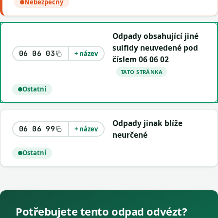
Nebezpečný
Odpady obsahující jiné
sulfidy neuvedené pod
06 06 03
+ název
číslem 06 06 02
TATO STRÁNKA
Ostatní
Odpady jinak blíže
06 06 99
+ název
neurčené
Ostatní
Potřebujete tento odpad odvézt?