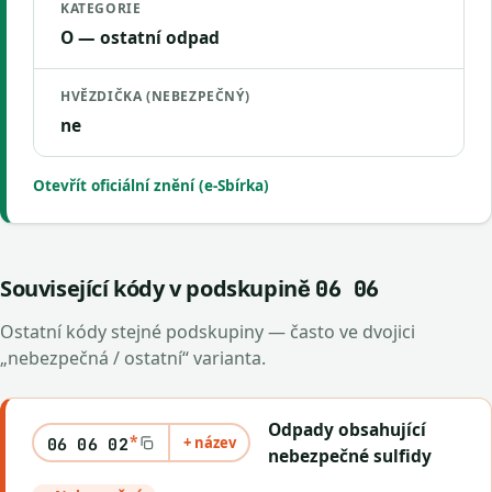
KATEGORIE
O — ostatní odpad
HVĚZDIČKA (NEBEZPEČNÝ)
ne
Otevřít oficiální znění (e-Sbírka)
Související kódy v podskupině
06 06
Ostatní kódy stejné podskupiny — často ve dvojici
„nebezpečná / ostatní“ varianta.
Odpady obsahující
*
+ název
06 06 02
nebezpečné sulfidy