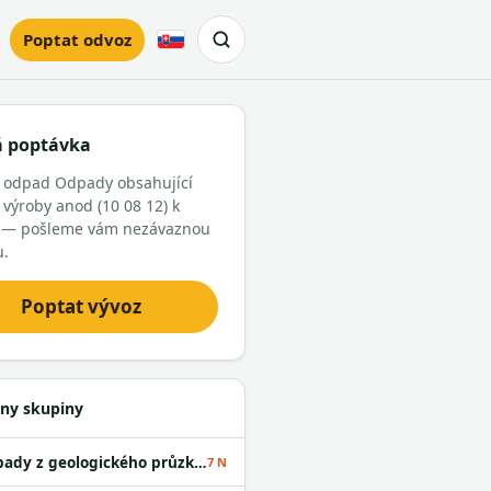
Poptat odvoz
Slovensky
á poptávka
e odpad Odpady obsahující
 výroby anod (10 08 12) k
 — pošleme vám nezávaznou
u.
Poptat vývoz
ny skupiny
Odpady z geologického průzkumu
7 N