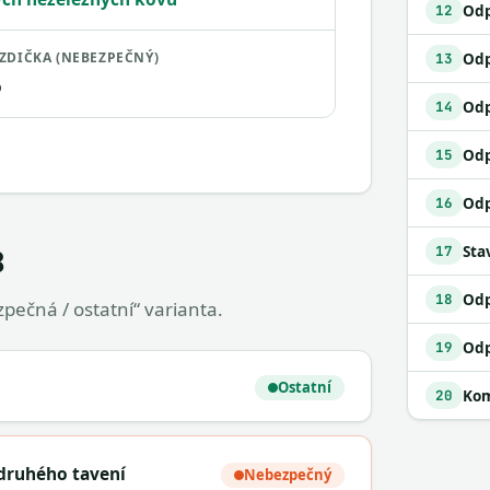
12
ZDIČKA (NEBEZPEČNÝ)
13
o
14
Odp
15
16
Sta
17
8
18
pečná / ostatní“ varianta.
19
Ostatní
Kom
20
 druhého tavení
Nebezpečný