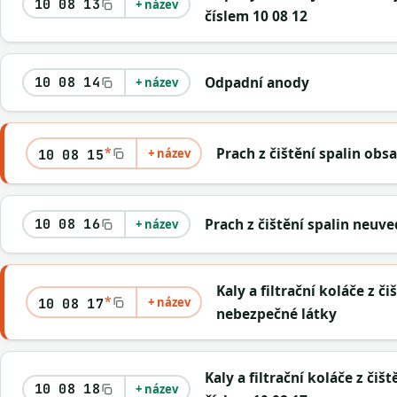
10 08 13
+ název
číslem 10 08 12
Odpadní anody
10 08 14
+ název
*
Prach z čištění spalin obs
+ název
10 08 15
Prach z čištění spalin neuv
10 08 16
+ název
Kaly a filtrační koláče z či
*
+ název
10 08 17
nebezpečné látky
Kaly a filtrační koláče z či
10 08 18
+ název