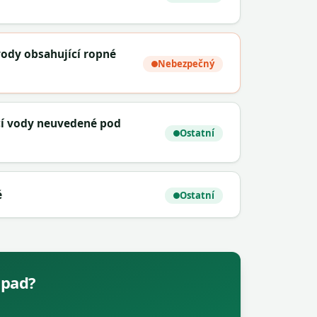
vody obsahující ropné
Nebezpečný
icí vody neuvedené pod
Ostatní
é
Ostatní
dpad?