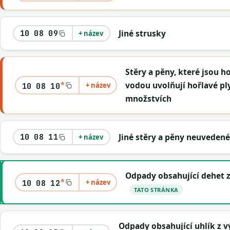
Jiné strusky
10 08 09
+ název
Stěry a pěny, které jsou h
*
vodou uvolňují hořlavé p
+ název
10 08 10
množstvích
Jiné stěry a pěny neuvedené
10 08 11
+ název
Odpady obsahující dehet 
*
+ název
10 08 12
TATO STRÁNKA
Odpady obsahující uhlík z 