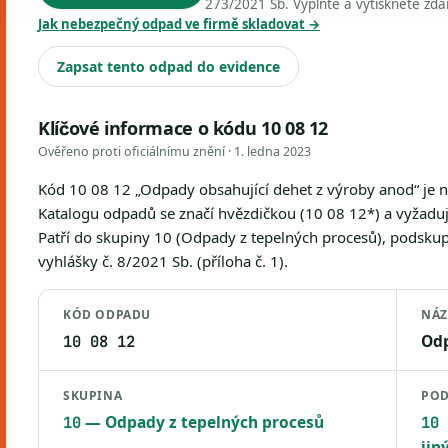
273/2021 Sb. Vyplňte a vytiskněte zd
Jak nebezpečný odpad ve firmě skladovat →
Zapsat tento odpad do evidence
Klíčové informace o kódu 10 08 12
Ověřeno proti oficiálnímu znění ·
1. ledna 2023
Kód 10 08 12 „Odpady obsahující dehet z výroby anod“ je
Katalogu odpadů se značí hvězdičkou (10 08 12*) a vyžaduje
Patří do skupiny 10 (Odpady z tepelných procesů), podskup
vyhlášky č. 8/2021 Sb. (příloha č. 1).
KÓD ODPADU
NÁZ
Odp
10 08 12
SKUPINA
POD
— Odpady z tepelných procesů
10
10 
jin