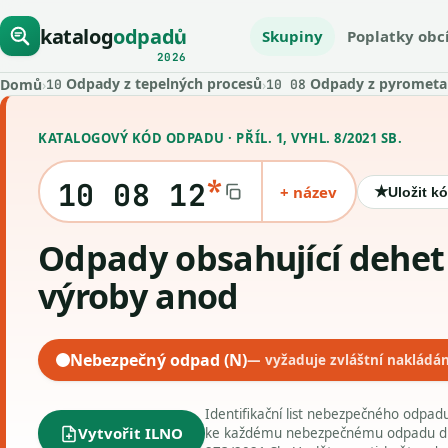
katalog
odpadů
Skupiny
Poplatky obc
2026
Odpady z tepelných procesů
Odpady z pyrometal
Domů
›
›
10
10 08
KATALOGOVÝ KÓD ODPADU · PŘÍL. 1, VYHL. 8/2021 SB.
*
10 08 12
+ název
★
Uložit k
Odpady obsahující dehet z
výroby anod
Nebezpečný odpad (N)
— vyžaduje zvláštní nakládán
Identifikační list nebezpečného odpa
Vytvořit ILNO
ke každému nebezpečnému odpadu dle 