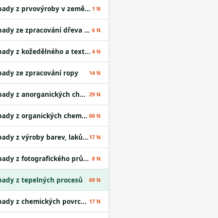
Odpady z prvovýroby v zemědělství
1 N
Odpady ze zpracování dřeva a výroby desek
6 N
Odpady z kožedělného a textilního průmyslu
4 N
ady ze zpracování ropy
14 N
Odpady z anorganických chemických procesů
29 N
Odpady z organických chemických procesů
60 N
Odpady z výroby barev, laků a lepidel
17 N
Odpady z fotografického průmyslu
8 N
ady z tepelných procesů
69 N
Odpady z chemických povrchových úprav
17 N