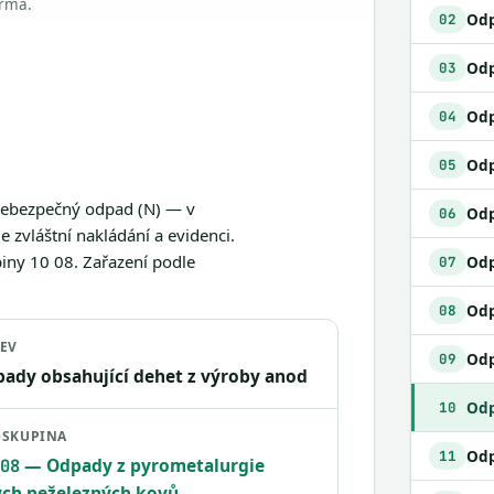
arma.
02
03
04
Odp
05
 nebezpečný odpad (N) — v
06
 zvláštní nakládání a evidenci.
iny 10 08. Zařazení podle
07
08
EV
09
ady obsahující dehet z výroby anod
Odp
10
SKUPINA
11
— Odpady z pyrometalurgie
08
ých neželezných kovů