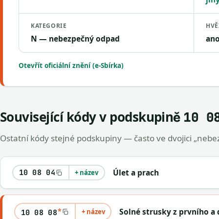
KATEGORIE
HVĚ
N — nebezpečný odpad
an
Otevřít oficiální znění (e-Sbírka)
Související kódy v podskupině
10 0
Ostatní kódy stejné podskupiny — často ve dvojici „nebez
Úlet a prach
10 08 04
+ název
*
Solné strusky z prvního a
+ název
10 08 08