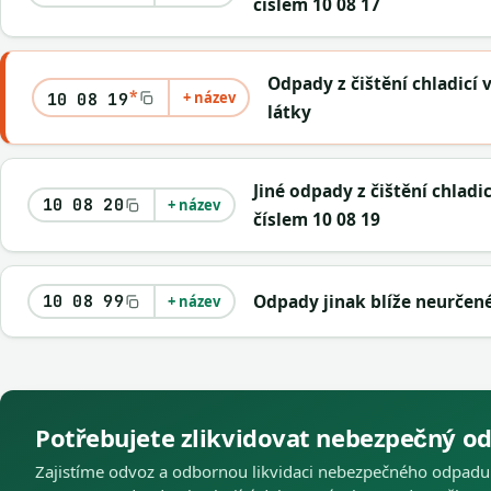
číslem 10 08 17
Odpady z čištění chladicí 
*
+ název
10 08 19
látky
Jiné odpady z čištění chlad
10 08 20
+ název
číslem 10 08 19
Odpady jinak blíže neurčen
10 08 99
+ název
Potřebujete zlikvidovat nebezpečný o
Zajistíme odvoz a odbornou likvidaci nebezpečného odpadu