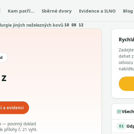
í
Kam patří…
Sběrné dvory
Evidence a ILNO
Blog
urgie jiných neželezných kovů
›
10 08 12
Rychl
Zadejt
dehet z
ód
odvozu
nabídk
í a evidenci
Všech
du — povinný doklad
01
přílohy č. 21 vyhl.