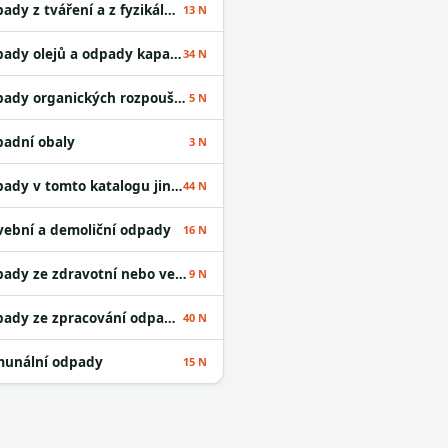
Odpady z tváření a z fyzikální a mechanické úpravy povrchu kovů a plastů
13 N
Odpady olejů a odpady kapalných paliv
34 N
Odpady organických rozpouštědel
5 N
adní obaly
3 N
Odpady v tomto katalogu jinak neurčené
44 N
vební a demoliční odpady
16 N
Odpady ze zdravotní nebo veterinární péče a /nebo z výzkumu s nimi souvisejícího
9 N
Odpady ze zpracování odpadu a z ČOV
40 N
unální odpady
15 N