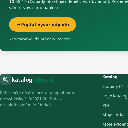
10 08 12 (Odpady obsahující dehet z výroby anod). Pošlem
vám nezávaznou nabídku.
Poptat vývoz odpadu
Nezávazné · do 24 hodin · zdarma
Katalog
katalog
odpadů
Skupiny 01–
Referenční nástroj pro katalog odpadů
Co je katalo
dle vyhlášky č. 8/2021 Sb. Data z
oficiálního znění (e-Sbírka).
PDF
Moje kódy
Moje eviden