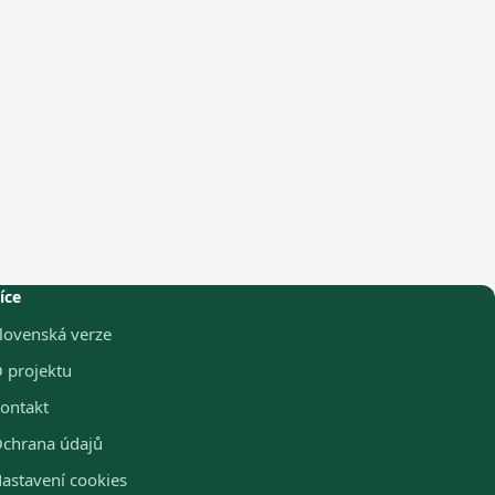
íce
lovenská verze
 projektu
ontakt
chrana údajů
astavení cookies