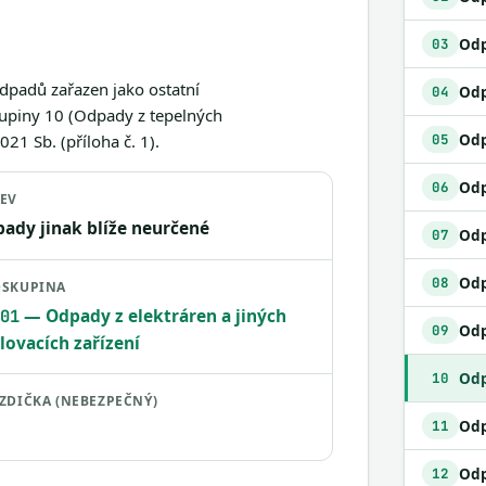
03
odpadů zařazen jako ostatní
04
kupiny 10 (Odpady z tepelných
Odp
21 Sb. (příloha č. 1).
05
06
EV
ady jinak blíže neurčené
07
08
SKUPINA
— Odpady z elektráren a jiných
01
09
lovacích zařízení
Odp
10
ZDIČKA (NEBEZPEČNÝ)
11
12