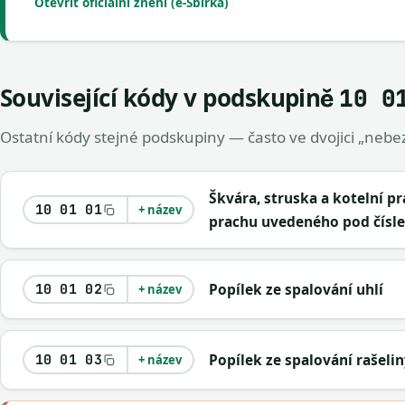
Otevřít oficiální znění (e-Sbírka)
Související kódy v podskupině
10 0
Ostatní kódy stejné podskupiny — často ve dvojici „nebez
Škvára, struska a kotelní p
10 01 01
+ název
prachu uvedeného pod čísle
Popílek ze spalování uhlí
10 01 02
+ název
Popílek ze spalování rašeli
10 01 03
+ název