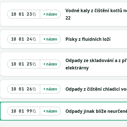
Vodné kaly z čištění kotlů 
10 01 23
+ název
22
Písky z fluidních loží
10 01 24
+ název
Odpady ze skladování a z př
10 01 25
+ název
elektrárny
Odpady z čištění chladicí v
10 01 26
+ název
Odpady jinak blíže neurčen
10 01 99
+ název