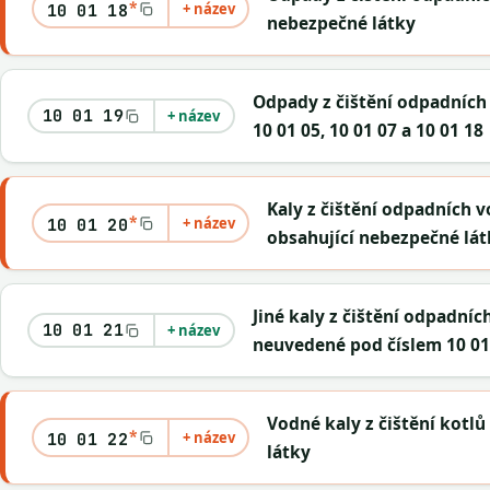
*
+ název
10 01 18
nebezpečné látky
Odpady z čištění odpadních
10 01 19
+ název
10 01 05, 10 01 07 a 10 01 18
Kaly z čištění odpadních v
*
+ název
10 01 20
obsahující nebezpečné lát
Jiné kaly z čištění odpadníc
10 01 21
+ název
neuvedené pod číslem 10 01
Vodné kaly z čištění kotl
*
+ název
10 01 22
látky