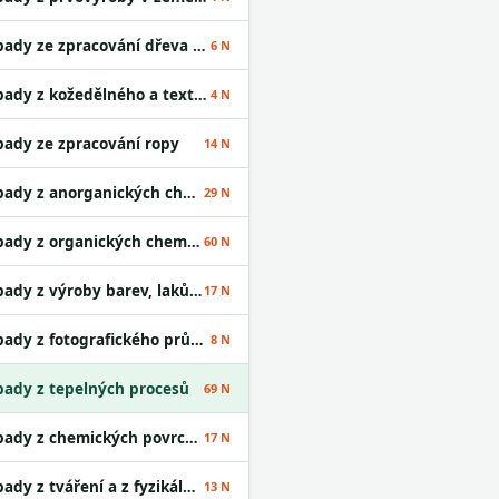
Odpady ze zpracování dřeva a výroby desek
6 N
Odpady z kožedělného a textilního průmyslu
4 N
ady ze zpracování ropy
14 N
Odpady z anorganických chemických procesů
29 N
Odpady z organických chemických procesů
60 N
Odpady z výroby barev, laků a lepidel
17 N
Odpady z fotografického průmyslu
8 N
ady z tepelných procesů
69 N
Odpady z chemických povrchových úprav
17 N
Odpady z tváření a z fyzikální a mechanické úpravy povrchu kovů a plastů
13 N