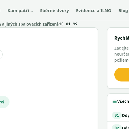
í
Kam patří…
Sběrné dvory
Evidence a ILNO
Blog
a jiných spalovacích zařízení
›
10 01 99
Rychl
Zadejte
neurčen
pošlem
Všech
čný
01
02