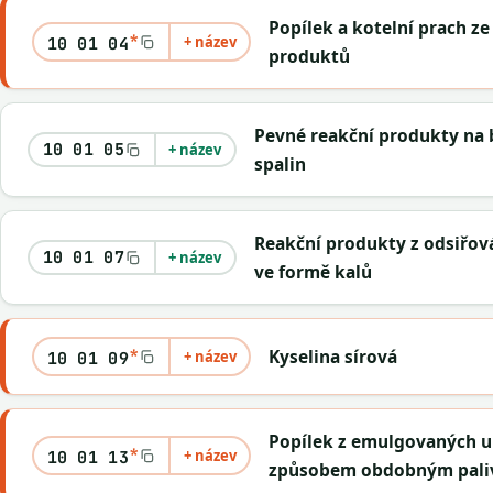
Popílek a kotelní prach z
*
+ název
10 01 04
produktů
Pevné reakční produkty na 
10 01 05
+ název
spalin
Reakční produkty z odsiřová
10 01 07
+ název
ve formě kalů
*
Kyselina sírová
+ název
10 01 09
Popílek z emulgovaných u
*
+ název
10 01 13
způsobem obdobným pali