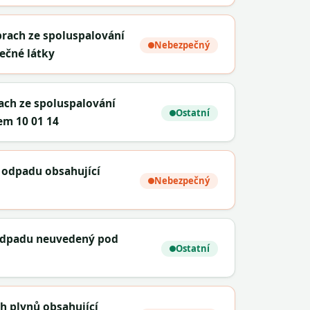
prach ze spoluspalování
Nebezpečný
ečné látky
rach ze spoluspalování
Ostatní
em 10 01 14
 odpadu obsahující
Nebezpečný
 odpadu neuvedený pod
Ostatní
h plynů obsahující