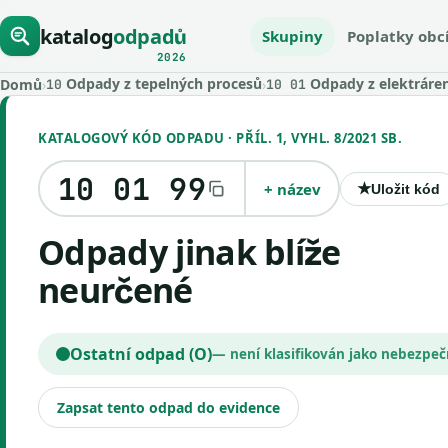
katalog
odpadů
Skupiny
Poplatky obc
2026
Odpady z tepelných procesů
Odpady z elektráren 
Domů
›
›
10
10 01
KATALOGOVÝ KÓD ODPADU · PŘÍL. 1, VYHL. 8/2021 SB.
10 01 99
+ název
★
Uložit kód
Odpady jinak blíže
neurčené
Ostatní odpad (O)
— není klasifikován jako nebezpe
Zapsat tento odpad do evidence