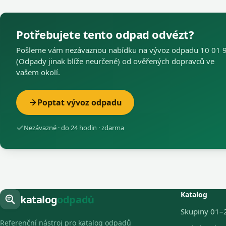
Potřebujete tento odpad odvézt?
Pošleme vám nezávaznou nabídku na vývoz odpadu 10 01 
(Odpady jinak blíže neurčené) od ověřených dopravců ve
vašem okolí.
Poptat vývoz odpadu
Nezávazné · do 24 hodin · zdarma
Katalog
katalog
odpadů
Skupiny 01–
Referenční nástroj pro katalog odpadů