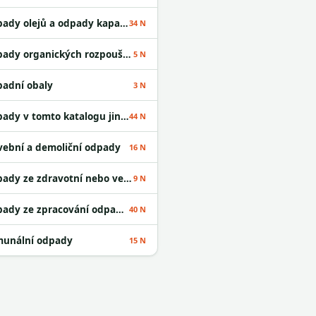
Odpady olejů a odpady kapalných paliv
34 N
Odpady organických rozpouštědel
5 N
adní obaly
3 N
Odpady v tomto katalogu jinak neurčené
44 N
vební a demoliční odpady
16 N
Odpady ze zdravotní nebo veterinární péče a /nebo z výzkumu s nimi souvisejícího
9 N
Odpady ze zpracování odpadu a z ČOV
40 N
unální odpady
15 N