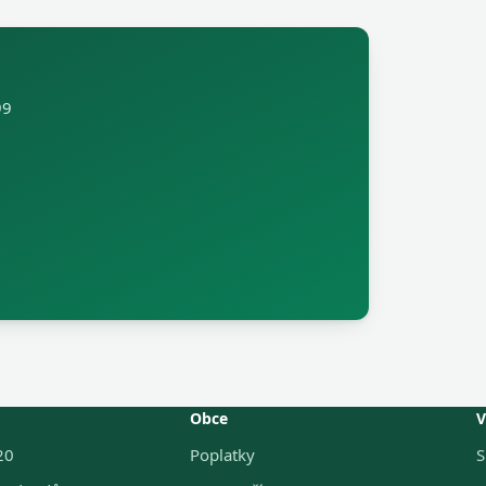
99
Obce
V
20
Poplatky
S