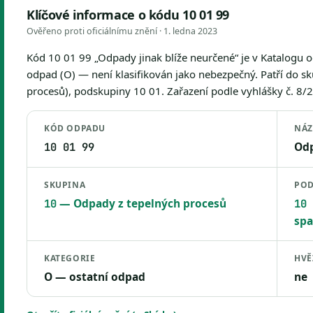
Klíčové informace o kódu 10 01 99
Ověřeno proti oficiálnímu znění ·
1. ledna 2023
Kód 10 01 99 „Odpady jinak blíže neurčené“ je v Katalogu 
odpad (O) — není klasifikován jako nebezpečný. Patří do s
procesů), podskupiny 10 01. Zařazení podle vyhlášky č. 8/20
KÓD ODPADU
NÁZ
Odp
10 01 99
SKUPINA
POD
— Odpady z tepelných procesů
10
10 
spa
KATEGORIE
HVĚ
O — ostatní odpad
ne