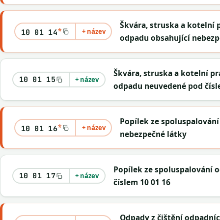
Škvára, struska a kotelní 
*
+ název
10 01 14
odpadu obsahující nebezp
Škvára, struska a kotelní p
10 01 15
+ název
odpadu neuvedené pod čísl
Popílek ze spoluspalování
*
+ název
10 01 16
nebezpečné látky
Popílek ze spoluspalování
10 01 17
+ název
číslem 10 01 16
Odpady z čištění odpadníc