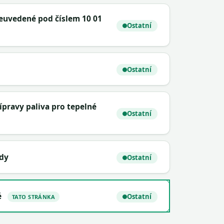
neuvedené pod číslem 10 01
Ostatní
Ostatní
ípravy paliva pro tepelné
Ostatní
ody
Ostatní
é
Ostatní
TATO STRÁNKA