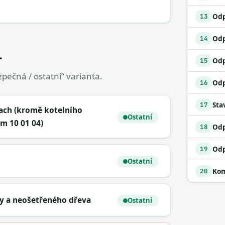
13
14
1
Odp
15
pečná / ostatní“ varianta.
16
Sta
17
rach (kromě kotelního
Ostatní
m 10 01 04)
18
19
Ostatní
Kom
20
ny a neošetřeného dřeva
Ostatní