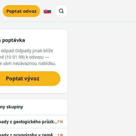
Poptat odvoz
Slovensky
á poptávka
 odpad Odpady jinak blíže
é (10 01 99) k odvozu —
e vám nezávaznou nabídku.
Poptat vývoz
ny skupiny
Odpady z geologického průzkumu
7 N
Odpady z prvovýroby v zemědělství
1 N