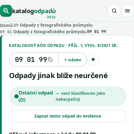
katalog
odpadů
2026
Odpady z fotografického průmyslu
Domů
›
›
09
Odpady z fotografického průmyslu
›
09 01 99
09 01
KATALOGOVÝ KÓD ODPADU · PŘÍL. 1, VYHL. 8/2021 SB.
09 01 99
+ název
★
Uložit kód
Odpady jinak blíže neurčené
Ostatní odpad
— není klasifikován jako
(O)
nebezpečný
Zapsat tento odpad do evidence