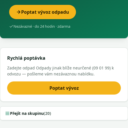
Poptat vývoz odpadu
Nezávazné · do 24 hodin · zdarma
Rychlá poptávka
Zadejte odpad Odpady jinak blíže neurčené (09 01 99) k
odvozu — pošleme vám nezávaznou nabídku.
Poptat vývoz
Přejít na skupinu
(20)