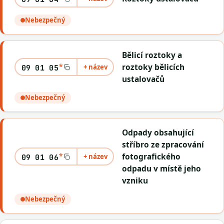
Nebezpečný
Bělicí roztoky a
*
roztoky bělicích
+ název
09 01 05
ustalovačů
Nebezpečný
Odpady obsahující
stříbro ze zpracování
*
fotografického
+ název
09 01 06
odpadu v místě jeho
vzniku
Nebezpečný