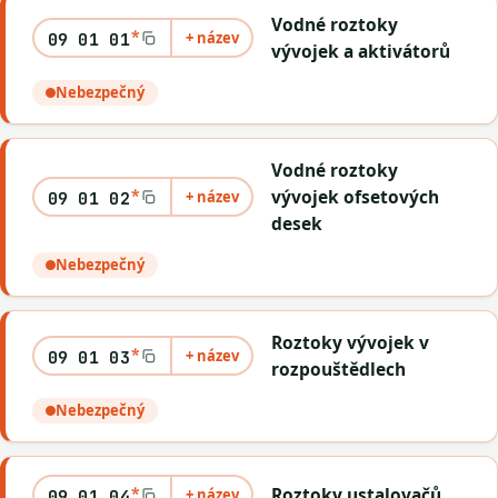
Vodné roztoky
*
+ název
09 01 01
vývojek a aktivátorů
Nebezpečný
Vodné roztoky
*
vývojek ofsetových
+ název
09 01 02
desek
Nebezpečný
Roztoky vývojek v
*
+ název
09 01 03
rozpouštědlech
Nebezpečný
*
Roztoky ustalovačů
+ název
09 01 04