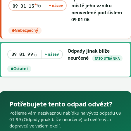
*
místě jeho vzniku
+ název
09 01 13
neuvedené pod číslem
09 01 06
Nebezpečný
Odpady jinak blíže
09 01 99
+ název
neurčené
TATO STRÁNKA
Ostatní
Potřebujete tento odpad odvézt?
Pošleme vám nezávaznou nabídku na vývoz odpadu 09
01 99 (Odpady jinak blíže neurčené) od ověřených
dopravců ve vašem okolí.