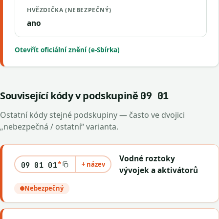
HVĚZDIČKA (NEBEZPEČNÝ)
ano
Otevřít oficiální znění (e-Sbírka)
Související kódy v podskupině
09 01
Ostatní kódy stejné podskupiny — často ve dvojici
„nebezpečná / ostatní“ varianta.
Vodné roztoky
*
+ název
09 01 01
vývojek a aktivátorů
Nebezpečný