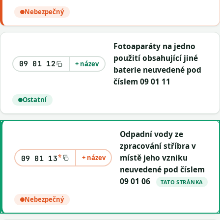
Nebezpečný
Fotoaparáty na jedno
použití obsahující jiné
09 01 12
+ název
baterie neuvedené pod
číslem 09 01 11
Ostatní
Odpadní vody ze
zpracování stříbra v
*
místě jeho vzniku
+ název
09 01 13
neuvedené pod číslem
09 01 06
TATO STRÁNKA
Nebezpečný