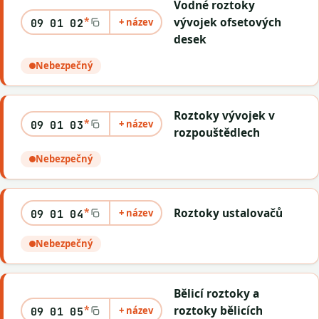
Vodné roztoky
*
vývojek ofsetových
+ název
09 01 02
desek
Nebezpečný
Roztoky vývojek v
*
+ název
09 01 03
rozpouštědlech
Nebezpečný
*
Roztoky ustalovačů
+ název
09 01 04
Nebezpečný
Bělicí roztoky a
*
roztoky bělicích
+ název
09 01 05