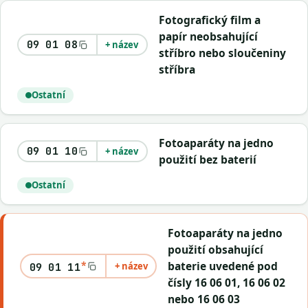
Fotografický film a
papír neobsahující
09 01 08
+ název
stříbro nebo sloučeniny
stříbra
Ostatní
Fotoaparáty na jedno
09 01 10
+ název
použití bez baterií
Ostatní
Fotoaparáty na jedno
použití obsahující
*
baterie uvedené pod
+ název
09 01 11
čísly 16 06 01, 16 06 02
nebo 16 06 03