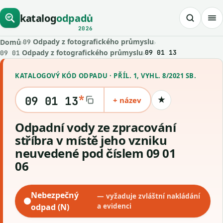
katalog
odpadů
2026
Odpady z fotografického průmyslu
Domů
›
›
09
Odpady z fotografického průmyslu
›
09 01 13
09 01
KATALOGOVÝ KÓD ODPADU · PŘÍL. 1, VYHL. 8/2021 SB.
*
09 01 13
+ název
★
Uložit kód
Odpadní vody ze zpracování
stříbra v místě jeho vzniku
neuvedené pod číslem 09 01
06
Nebezpečný
— vyžaduje zvláštní nakládání
odpad (N)
a evidenci