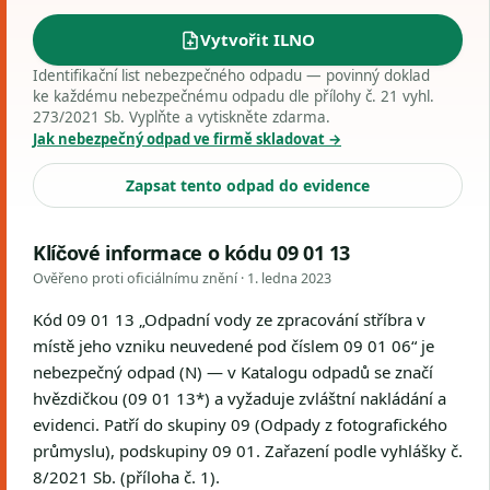
Vytvořit ILNO
Identifikační list nebezpečného odpadu — povinný doklad
ke každému nebezpečnému odpadu dle přílohy č. 21 vyhl.
273/2021 Sb. Vyplňte a vytiskněte zdarma.
Jak nebezpečný odpad ve firmě skladovat →
Zapsat tento odpad do evidence
Klíčové informace o kódu 09 01 13
Ověřeno proti oficiálnímu znění ·
1. ledna 2023
Kód 09 01 13 „Odpadní vody ze zpracování stříbra v
místě jeho vzniku neuvedené pod číslem 09 01 06“ je
nebezpečný odpad (N) — v Katalogu odpadů se značí
hvězdičkou (09 01 13*) a vyžaduje zvláštní nakládání a
evidenci. Patří do skupiny 09 (Odpady z fotografického
průmyslu), podskupiny 09 01. Zařazení podle vyhlášky č.
8/2021 Sb. (příloha č. 1).