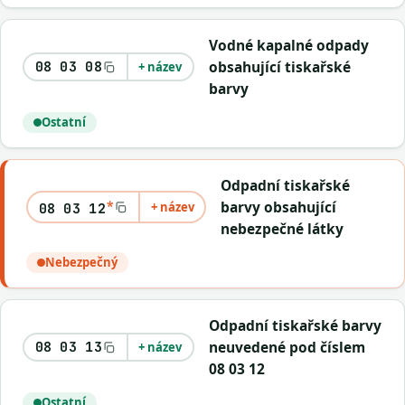
Vodné kapalné odpady
obsahující tiskařské
08 03 08
+ název
barvy
Ostatní
Odpadní tiskařské
*
barvy obsahující
+ název
08 03 12
nebezpečné látky
Nebezpečný
Odpadní tiskařské barvy
neuvedené pod číslem
08 03 13
+ název
08 03 12
Ostatní