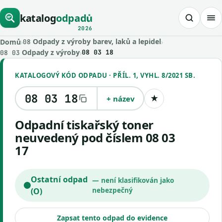
katalog
odpadů
2026
Odpady z výroby barev, laků a lepidel
Domů
›
›
08
Odpady z výroby
›
08 03 18
08 03
KATALOGOVÝ KÓD ODPADU · PŘÍL. 1, VYHL. 8/2021 SB.
08 03 18
+ název
★
Uložit kód
Odpadní tiskařský toner
neuvedený pod číslem 08 03
17
Ostatní odpad
— není klasifikován jako
(O)
nebezpečný
Zapsat tento odpad do evidence