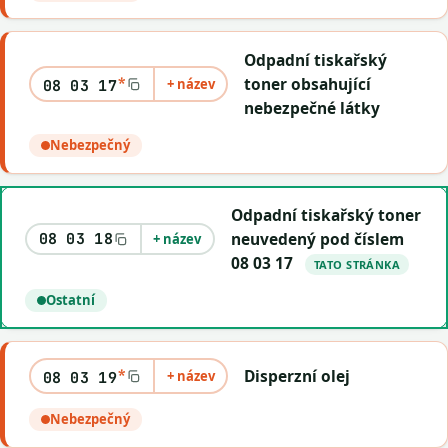
Odpadní tiskařský
*
toner obsahující
+ název
08 03 17
nebezpečné látky
Nebezpečný
Odpadní tiskařský toner
neuvedený pod číslem
08 03 18
+ název
08 03 17
TATO STRÁNKA
Ostatní
*
Disperzní olej
+ název
08 03 19
Nebezpečný