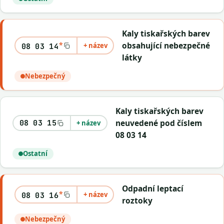
Kaly tiskařských barev
*
obsahující nebezpečné
+ název
08 03 14
látky
Nebezpečný
Kaly tiskařských barev
neuvedené pod číslem
08 03 15
+ název
08 03 14
Ostatní
Odpadní leptací
*
+ název
08 03 16
roztoky
Nebezpečný