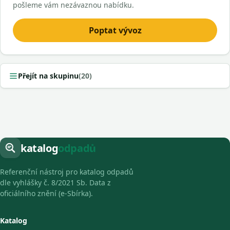
pošleme vám nezávaznou nabídku.
Poptat vývoz
Přejít na skupinu
(20)
katalog
odpadů
Referenční nástroj pro katalog odpadů
dle vyhlášky č. 8/2021 Sb. Data z
oficiálního znění (e-Sbírka).
Katalog