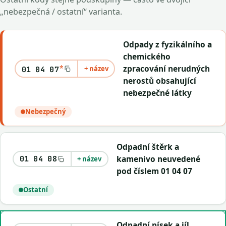
„nebezpečná / ostatní“ varianta.
Odpady z fyzikálního a
chemického
*
zpracování nerudných
+ název
01 04 07
nerostů obsahující
nebezpečné látky
Nebezpečný
Odpadní štěrk a
kamenivo neuvedené
01 04 08
+ název
pod číslem 01 04 07
Ostatní
Odpadní písek a jíl