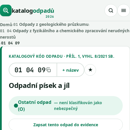
katalog
odpadů
2026
Odpady z geologického průzkumu
Domů
›
›
01
Odpady z fyzikálního a chemického zpracování nerudných
01 04
nerostů
›
01 04 09
KATALOGOVÝ KÓD ODPADU · PŘÍL. 1, VYHL. 8/2021 SB.
01 04 09
+ název
★
Uložit kód
Odpadní písek a jíl
Ostatní odpad
— není klasifikován jako
(O)
nebezpečný
Zapsat tento odpad do evidence