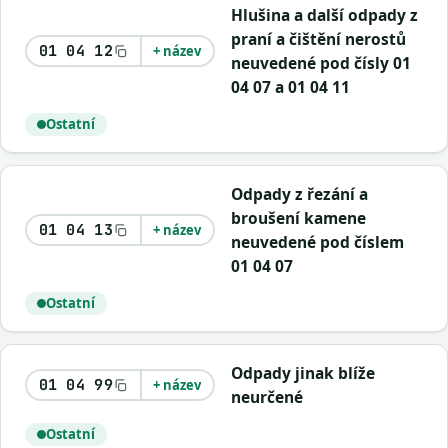
Hlušina a další odpady z
praní a čištění nerostů
01 04 12
+ název
neuvedené pod čísly 01
04 07 a 01 04 11
Ostatní
Odpady z řezání a
broušení kamene
01 04 13
+ název
neuvedené pod číslem
01 04 07
Ostatní
Odpady jinak blíže
01 04 99
+ název
neurčené
Ostatní