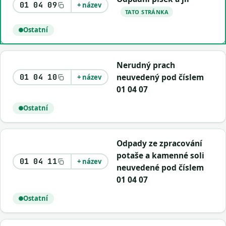
01 04 09
+ název
TATO STRÁNKA
Ostatní
Nerudný prach
neuvedený pod číslem
01 04 10
+ název
01 04 07
Ostatní
Odpady ze zpracování
potaše a kamenné soli
01 04 11
+ název
neuvedené pod číslem
01 04 07
Ostatní