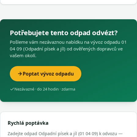
Potřebujete tento odpad odvézt?
Pošleme vám nezávaznou nabídku na vývoz odpadu 01
04 09 (Odpadní písek a jíl) od ověřených dopravců ve
vašem okolí.
Poptat vývoz odpadu
Nezávazné · do 24 hodin · zdarma
Rychlá poptávka
Zadejte odpad Odpadní písek a jíl (01 04 09) k odvozu —