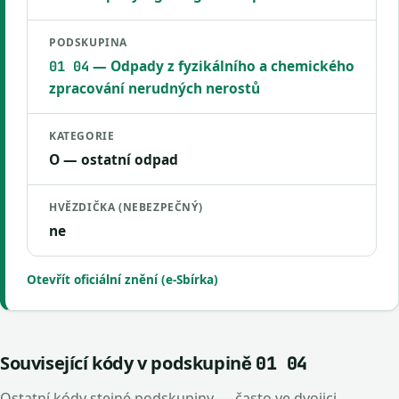
PODSKUPINA
— Odpady z fyzikálního a chemického
01 04
zpracování nerudných nerostů
KATEGORIE
O — ostatní odpad
HVĚZDIČKA (NEBEZPEČNÝ)
ne
Otevřít oficiální znění (e-Sbírka)
Související kódy v podskupině
01 04
Ostatní kódy stejné podskupiny — často ve dvojici