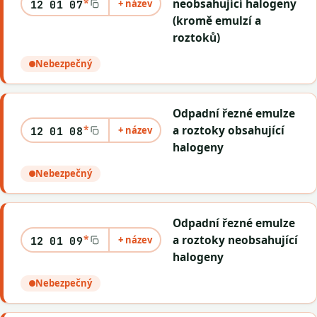
*
neobsahující halogeny
+ název
12 01 07
(kromě emulzí a
roztoků)
Nebezpečný
Odpadní řezné emulze
*
a roztoky obsahující
+ název
12 01 08
halogeny
Nebezpečný
Odpadní řezné emulze
*
a roztoky neobsahující
+ název
12 01 09
halogeny
Nebezpečný