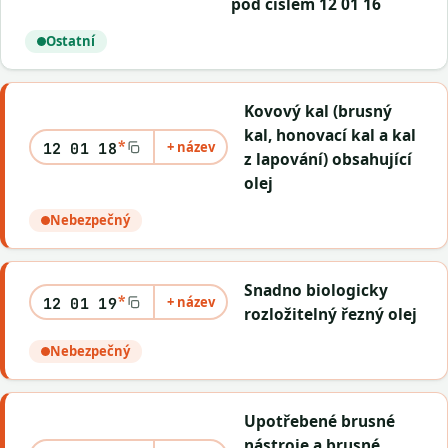
pod číslem 12 01 16
Ostatní
Kovový kal (brusný
kal, honovací kal a kal
*
+ název
12 01 18
z lapování) obsahující
olej
Nebezpečný
Snadno biologicky
*
+ název
12 01 19
rozložitelný řezný olej
Nebezpečný
Upotřebené brusné
nástroje a brusné