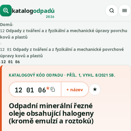
katalog
odpadů
2026
Domů
›
Odpady z tváření a z fyzikální a mechanické úpravy povrchu
12
kovů a plastů
›
Odpady z tváření a z fyzikální a mechanické povrchové
12 01
úpravy kovů a plastů
›
12 01 06
KATALOGOVÝ KÓD ODPADU · PŘÍL. 1, VYHL. 8/2021 SB.
*
12 01 06
+ název
★
Uložit kód
Odpadní minerální řezné
oleje obsahující halogeny
(kromě emulzí a roztoků)