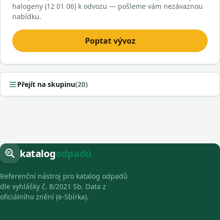
halogeny (12 01 06) k odvozu — pošleme vám nezávaznou
nabídku.
Poptat vývoz
Přejít na skupinu
(20)
katalog
odpadů
Referenční nástroj pro katalog odpadů
dle vyhlášky č. 8/2021 Sb. Data z
oficiálního znění (e-Sbírka).