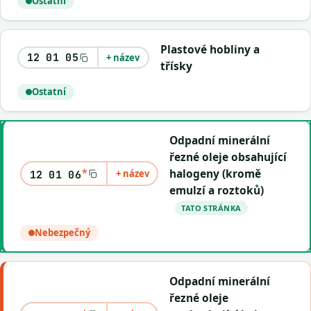
Ostatní
Plastové hobliny a
12 01 05
+ název
třísky
Ostatní
Odpadní minerální
řezné oleje obsahující
*
halogeny (kromě
+ název
12 01 06
emulzí a roztoků)
TATO STRÁNKA
Nebezpečný
Odpadní minerální
řezné oleje