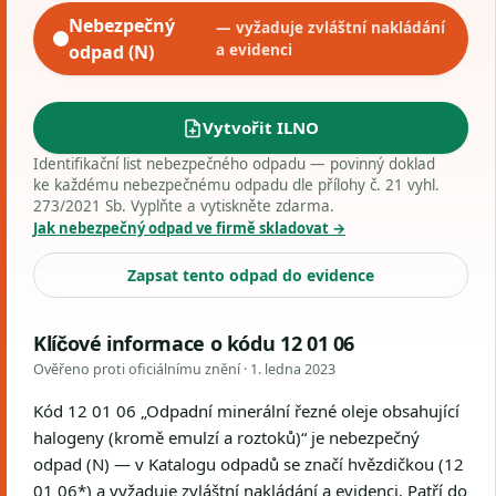
Nebezpečný
— vyžaduje zvláštní nakládání
odpad (N)
a evidenci
Vytvořit ILNO
Identifikační list nebezpečného odpadu — povinný doklad
ke každému nebezpečnému odpadu dle přílohy č. 21 vyhl.
273/2021 Sb. Vyplňte a vytiskněte zdarma.
Jak nebezpečný odpad ve firmě skladovat →
Zapsat tento odpad do evidence
Klíčové informace o kódu 12 01 06
Ověřeno proti oficiálnímu znění ·
1. ledna 2023
Kód 12 01 06 „Odpadní minerální řezné oleje obsahující
halogeny (kromě emulzí a roztoků)“ je nebezpečný
odpad (N) — v Katalogu odpadů se značí hvězdičkou (12
01 06*) a vyžaduje zvláštní nakládání a evidenci. Patří do