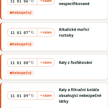
+ název
11 01 06
nespecifikované
Nebezpečný
Alkalické mořicí
*
+ název
11 01 07
roztoky
Nebezpečný
*
Kaly z fosfátování
+ název
11 01 08
Nebezpečný
Kaly a filtrační koláče
*
obsahující nebezpečné
+ název
11 01 09
látky