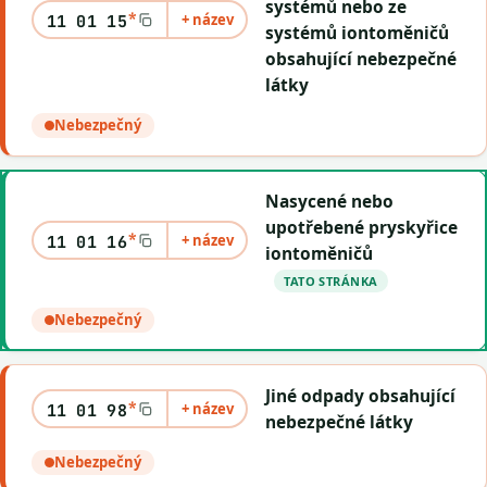
systémů nebo ze
*
+ název
11 01 15
systémů iontoměničů
obsahující nebezpečné
látky
Nebezpečný
Nasycené nebo
upotřebené pryskyřice
*
+ název
11 01 16
iontoměničů
TATO STRÁNKA
Nebezpečný
Jiné odpady obsahující
*
+ název
11 01 98
nebezpečné látky
Nebezpečný