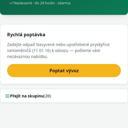
Nezávazné · do 24 hodin · zdarma
Rychlá poptávka
Zadejte odpad Nasycené nebo upotřebené pryskyřice
iontoměničů (11 01 16) k odvozu — pošleme vám
nezávaznou nabídku.
Poptat vývoz
Přejít na skupinu
(20)