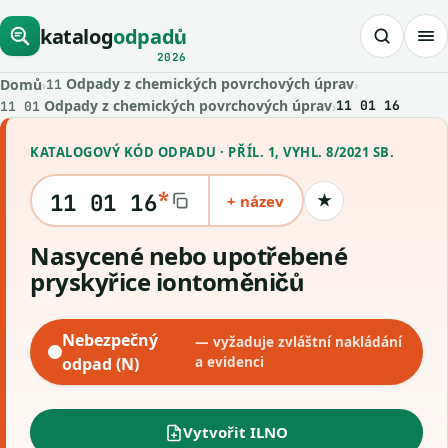
katalog
odpadů
2026
Odpady z chemických povrchových úprav
Domů
›
›
11
Odpady z chemických povrchových úprav
›
11 01 16
11 01
KATALOGOVÝ KÓD ODPADU · PŘÍL. 1, VYHL. 8/2021 SB.
*
11 01 16
+ název
★
Uložit kód
Nasycené nebo upotřebené
pryskyřice iontoměničů
Nebezpečný
— vyžaduje zvláštní nakládání
odpad (N)
a evidenci
Vytvořit ILNO