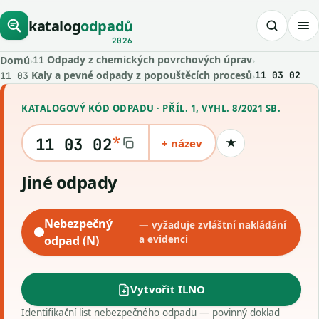
katalog
odpadů
2026
Odpady z chemických povrchových úprav
Domů
›
›
11
Kaly a pevné odpady z popouštěcích procesů
›
11 03 02
11 03
KATALOGOVÝ KÓD ODPADU · PŘÍL. 1, VYHL. 8/2021 SB.
*
11 03 02
+ název
★
Uložit kód
Jiné odpady
Nebezpečný
— vyžaduje zvláštní nakládání
odpad (N)
a evidenci
Vytvořit ILNO
Identifikační list nebezpečného odpadu — povinný doklad