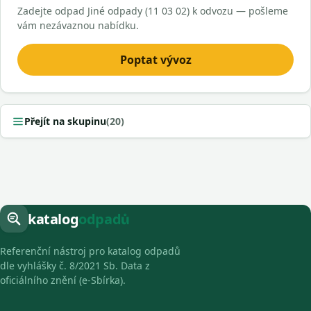
Zadejte odpad Jiné odpady (11 03 02) k odvozu — pošleme
vám nezávaznou nabídku.
Poptat vývoz
Přejít na skupinu
(20)
katalog
odpadů
Referenční nástroj pro katalog odpadů
dle vyhlášky č. 8/2021 Sb. Data z
oficiálního znění (e-Sbírka).