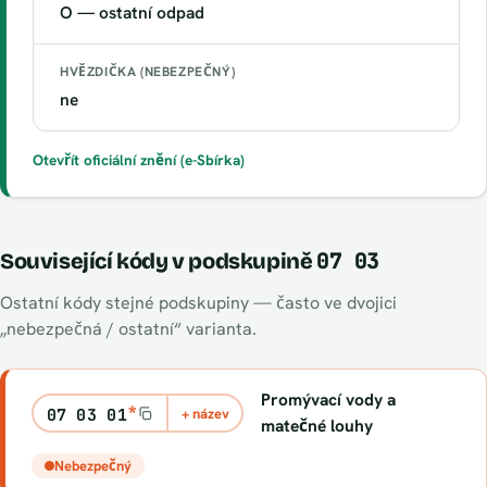
O — ostatní odpad
HVĚZDIČKA (NEBEZPEČNÝ)
ne
Otevřít oficiální znění (e-Sbírka)
07 03
Související kódy v podskupině
Ostatní kódy stejné podskupiny — často ve dvojici
„nebezpečná / ostatní“ varianta.
Promývací vody a
*
07 03 01
+ název
matečné louhy
Nebezpečný