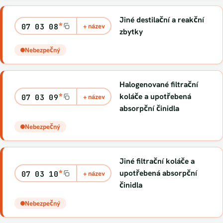
Jiné destilační a reakční
*
07 03 08
+ název
zbytky
Nebezpečný
Halogenované filtrační
*
koláče a upotřebená
07 03 09
+ název
absorpční činidla
Nebezpečný
Jiné filtrační koláče a
*
upotřebená absorpční
07 03 10
+ název
činidla
Nebezpečný