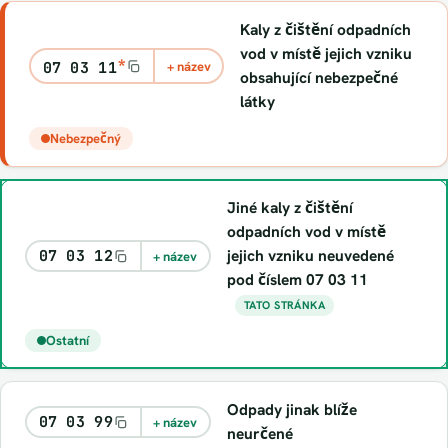
Kaly z čištění odpadních
vod v místě jejich vzniku
*
07 03 11
+ název
obsahující nebezpečné
látky
Nebezpečný
Jiné kaly z čištění
odpadních vod v místě
jejich vzniku neuvedené
07 03 12
+ název
pod číslem 07 03 11
TATO STRÁNKA
Ostatní
Odpady jinak blíže
07 03 99
+ název
neurčené