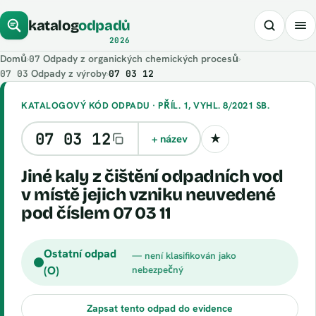
katalog
odpadů
2026
Domů
›
Odpady z organických chemických procesů
›
07
Odpady z výroby
›
07 03 12
07 03
KATALOGOVÝ KÓD ODPADU · PŘÍL. 1, VYHL. 8/2021 SB.
07 03 12
+ název
★
Uložit kód
Jiné kaly z čištění odpadních vod
v místě jejich vzniku neuvedené
pod číslem 07 03 11
Ostatní odpad
— není klasifikován jako
(O)
nebezpečný
Zapsat tento odpad do evidence