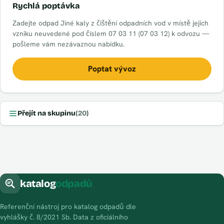
Rychlá poptávka
Zadejte odpad Jiné kaly z čištění odpadních vod v místě jejich
vzniku neuvedené pod číslem 07 03 11 (07 03 12) k odvozu —
pošleme vám nezávaznou nabídku.
Poptat vývoz
Přejít na skupinu
(20)
katalog
odpadů
Referenční nástroj pro katalog odpadů dle
vyhlášky č. 8/2021 Sb. Data z oficiálního