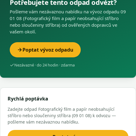
Potřebujete tento odpad odvézt?
Pošleme vám nezávaznou nabídku na vývoz odpadu 09
01 08 (Fotografický film a papír neobsahující stříbro
nebo sloučeniny stříbra) od ověřených dopravců ve
vašem okolí.
Poptat vývoz odpadu
Nezávazné · do 24 hodin · zdarma
Rychlá poptávka
Zadejte odpad Fotografický film a papír neobsahující
stříbro nebo sloučeniny stříbra (09 01 08) k odvozu —
pošleme vám nezávaznou nabídku.