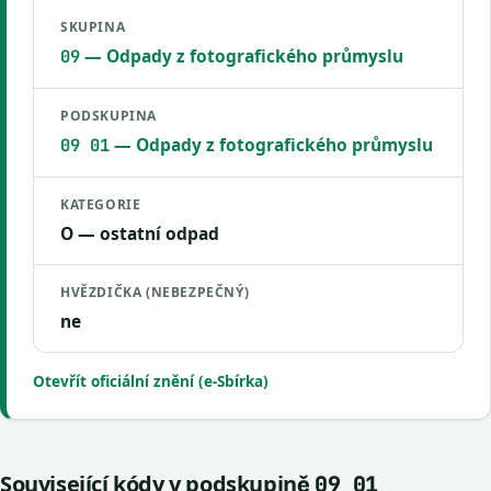
SKUPINA
— Odpady z fotografického průmyslu
09
PODSKUPINA
— Odpady z fotografického průmyslu
09 01
KATEGORIE
O — ostatní odpad
HVĚZDIČKA (NEBEZPEČNÝ)
ne
Otevřít oficiální znění (e-Sbírka)
Související kódy v podskupině
09 01