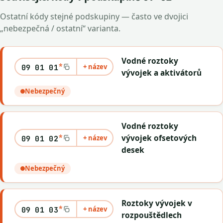
Ostatní kódy stejné podskupiny — často ve dvojici
„nebezpečná / ostatní“ varianta.
Vodné roztoky
*
+ název
09 01 01
vývojek a aktivátorů
Nebezpečný
Vodné roztoky
*
vývojek ofsetových
+ název
09 01 02
desek
Nebezpečný
Roztoky vývojek v
*
+ název
09 01 03
rozpouštědlech