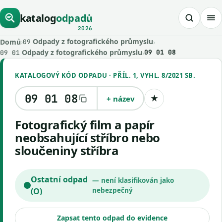
katalog
odpadů
2026
Odpady z fotografického průmyslu
Domů
›
›
09
Odpady z fotografického průmyslu
›
09 01 08
09 01
KATALOGOVÝ KÓD ODPADU · PŘÍL. 1, VYHL. 8/2021 SB.
09 01 08
+ název
★
Uložit kód
Fotografický film a papír
neobsahující stříbro nebo
sloučeniny stříbra
Ostatní odpad
— není klasifikován jako
(O)
nebezpečný
Zapsat tento odpad do evidence