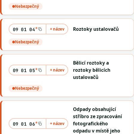
Nebezpečný
*
Roztoky ustalovačů
+ název
09 01 04
Nebezpečný
Bělicí roztoky a
*
roztoky bělicích
+ název
09 01 05
ustalovačů
Nebezpečný
Odpady obsahující
stříbro ze zpracování
*
fotografického
+ název
09 01 06
odpadu v místě jeho