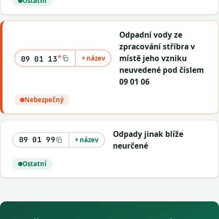
Ostatní
Odpadní vody ze
zpracování stříbra v
*
místě jeho vzniku
+ název
09 01 13
neuvedené pod číslem
09 01 06
Nebezpečný
Odpady jinak blíže
09 01 99
+ název
neurčené
Ostatní