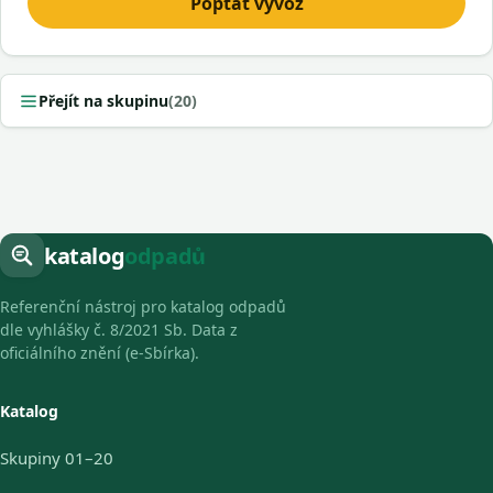
Poptat vývoz
Přejít na skupinu
(20)
katalog
odpadů
Referenční nástroj pro katalog odpadů
dle vyhlášky č. 8/2021 Sb. Data z
oficiálního znění (e-Sbírka).
Katalog
Skupiny 01–20