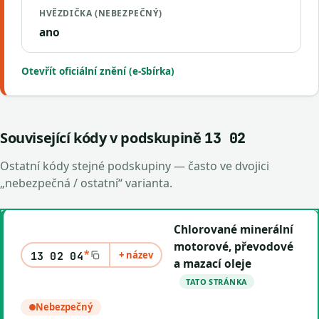
HVĚZDIČKA (NEBEZPEČNÝ)
ano
Otevřít oficiální znění (e-Sbírka)
Související kódy v podskupině
13 02
Ostatní kódy stejné podskupiny — často ve dvojici
„nebezpečná / ostatní“ varianta.
Chlorované minerální
motorové, převodové
*
+ název
13 02 04
a mazací oleje
TATO STRÁNKA
Nebezpečný