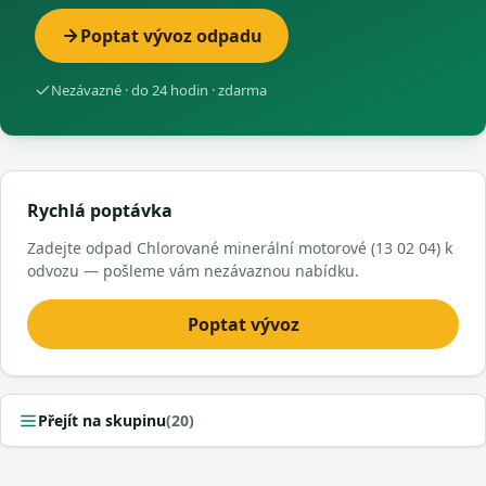
Poptat vývoz odpadu
Nezávazné · do 24 hodin · zdarma
Rychlá poptávka
Zadejte odpad Chlorované minerální motorové (13 02 04) k
odvozu — pošleme vám nezávaznou nabídku.
Poptat vývoz
Přejít na skupinu
(20)