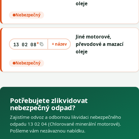
oleje
Nebezpečný
Jiné motorové,
*
převodové a mazací
+ název
13 02 08
oleje
Nebezpečný
Potřebujete zlikvidovat
nebezpečný odpad?
Zajistíme odvoz a odbornou likvidaci nebezpečného
odpadu 13 02 04 (Chlorované minerální motorové).
Pošleme vám nezávaznou nabídku.