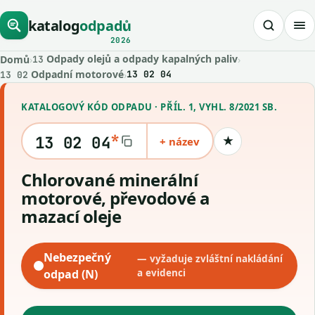
katalog
odpadů
2026
Odpady olejů a odpady kapalných paliv
Domů
›
›
13
Odpadní motorové
›
13 02 04
13 02
KATALOGOVÝ KÓD ODPADU · PŘÍL. 1, VYHL. 8/2021 SB.
*
13 02 04
+ název
★
Uložit kód
Chlorované minerální
motorové, převodové a
mazací oleje
Nebezpečný
— vyžaduje zvláštní nakládání
odpad (N)
a evidenci