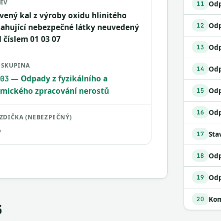
EV
11
vený kal z výroby oxidu hlinitého
12
ahující nebezpečné látky neuvedený
 číslem 01 03 07
13
SKUPINA
14
— Odpady z fyzikálního a
03
mického zpracování nerostů
Odp
15
16
ZDIČKA (NEBEZPEČNÝ)
o
Sta
17
18
19
Kom
20
3