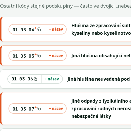
Ostatní kódy stejné podskupiny — často ve dvojici „nebez
Hlušina ze zpracování sulf
*
+ název
01 03 04
kyseliny nebo kyselinotvo
*
Jiná hlušina obsahující n
+ název
01 03 05
Jiná hlušina neuvedená pod č
01 03 06
+ název
Jiné odpady z fyzikálního
*
zpracování rudných neros
+ název
01 03 07
nebezpečné látky