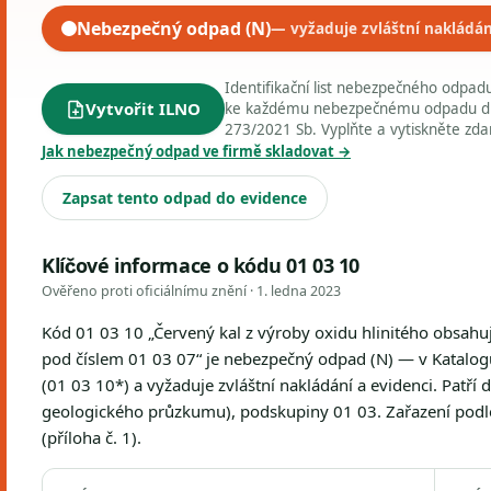
Nebezpečný odpad (N)
— vyžaduje zvláštní nakládán
Identifikační list nebezpečného odpa
Vytvořit ILNO
ke každému nebezpečnému odpadu dle 
273/2021 Sb. Vyplňte a vytiskněte zd
Jak nebezpečný odpad ve firmě skladovat →
Zapsat tento odpad do evidence
Klíčové informace o kódu 01 03 10
Ověřeno proti oficiálnímu znění ·
1. ledna 2023
Kód 01 03 10 „Červený kal z výroby oxidu hlinitého obsahu
pod číslem 01 03 07“ je nebezpečný odpad (N) — v Katalog
(01 03 10*) a vyžaduje zvláštní nakládání a evidenci. Patří
geologického průzkumu), podskupiny 01 03. Zařazení podle
(příloha č. 1).