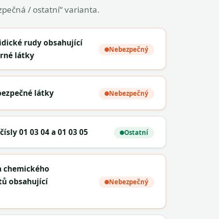
pečná / ostatní“ varianta.
idické rudy obsahující
Nebezpečný
rné látky
ebezpečné látky
Nebezpečný
ísly 01 03 04 a 01 03 05
Ostatní
 a chemického
tů obsahující
Nebezpečný