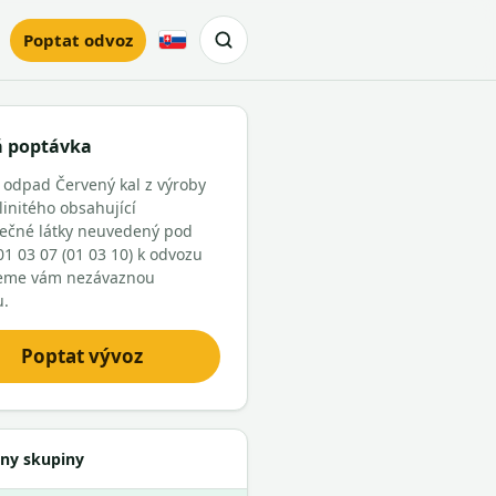
Poptat odvoz
Slovensky
á poptávka
 odpad Červený kal z výroby
linitého obsahující
ečné látky neuvedený pod
01 03 07 (01 03 10) k odvozu
eme vám nezávaznou
u.
Poptat vývoz
ny skupiny