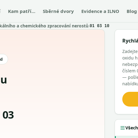
í
Kam patří…
Sběrné dvory
Evidence a ILNO
Blog
kálního a chemického zpracování nerostů
›
01 03 10
Rychl
Zadejte
oxidu h
ód
nebezp
číslem 
— pošl
nabídk
 03
Všech