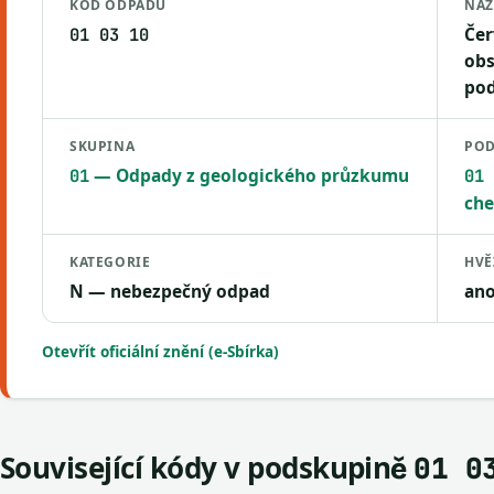
KÓD ODPADU
NÁZ
Čer
01 03 10
obs
pod
SKUPINA
POD
— Odpady z geologického průzkumu
01
01 
che
KATEGORIE
HVĚ
N — nebezpečný odpad
an
Otevřít oficiální znění (e-Sbírka)
Související kódy v podskupině
01 0