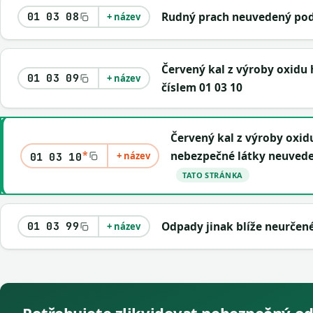
Rudný prach neuvedený pod 
01 03 08
+ název
Červený kal z výroby oxidu
01 03 09
+ název
číslem 01 03 10
Červený kal z výroby oxidu
*
nebezpečné látky neuvede
+ název
01 03 10
TATO STRÁNKA
Odpady jinak blíže neurčen
01 03 99
+ název