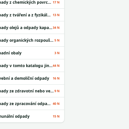
Odpady z chemických povrchových úprav
17 N
Odpady z tváření a z fyzikální a mechanické úpravy povrchu kovů a plastů
13 N
Odpady olejů a odpady kapalných paliv
34 N
Odpady organických rozpouštědel
5 N
adní obaly
3 N
Odpady v tomto katalogu jinak neurčené
44 N
vební a demoliční odpady
16 N
Odpady ze zdravotní nebo veterinární péče a /nebo z výzkumu s nimi souvisejícího
9 N
Odpady ze zpracování odpadu a z ČOV
40 N
unální odpady
15 N