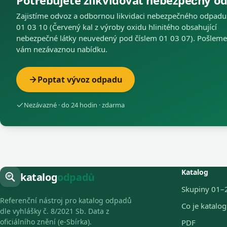
Potřebujete zlikvidovat nebezpečný o
Zajistíme odvoz a odbornou likvidaci nebezpečného odpadu
01 03 10 (Červený kal z výroby oxidu hlinitého obsahující
nebezpečné látky neuvedený pod číslem 01 03 07). Pošleme
vám nezávaznou nabídku.
Poptat vývoz odpadu
Nezávazné · do 24 hodin · zdarma
Katalog
katalog
odpadů
Skupiny 01–
Referenční nástroj pro katalog odpadů
Co je katalo
dle vyhlášky č. 8/2021 Sb. Data z
oficiálního znění (e-Sbírka).
PDF