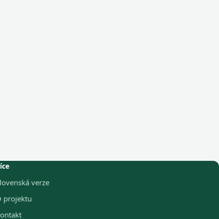
íce
lovenská verze
 projektu
ontakt