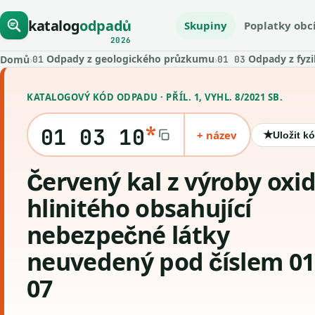
katalog
odpadů
Skupiny
Poplatky obc
2026
Odpady z geologického průzkumu
Odpady z fyzi
Domů
›
›
01
01 03
KATALOGOVÝ KÓD ODPADU · PŘÍL. 1, VYHL. 8/2021 SB.
*
01 03 10
+ název
★
Uložit k
Červený kal z výroby oxidu
hlinitého obsahující
nebezpečné látky
neuvedený pod číslem 01
07