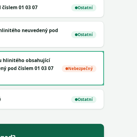
číslem 01 03 07
Ostatní
 hlinitého neuvedený pod
Ostatní
 hlinitého obsahující
ný pod číslem 01 03 07
Nebezpečný
é
Ostatní