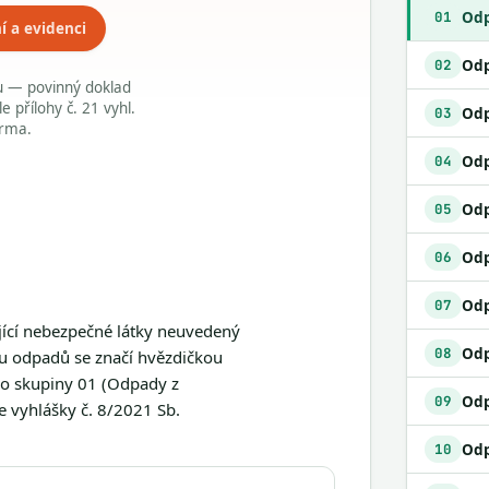
01
í a evidenci
02
du — povinný doklad
přílohy č. 21 vyhl.
03
arma.
04
Odp
05
06
07
jící nebezpečné látky neuvedený
08
u odpadů se značí hvězdičkou
 do skupiny 01 (Odpady z
09
 vyhlášky č. 8/2021 Sb.
Odp
10