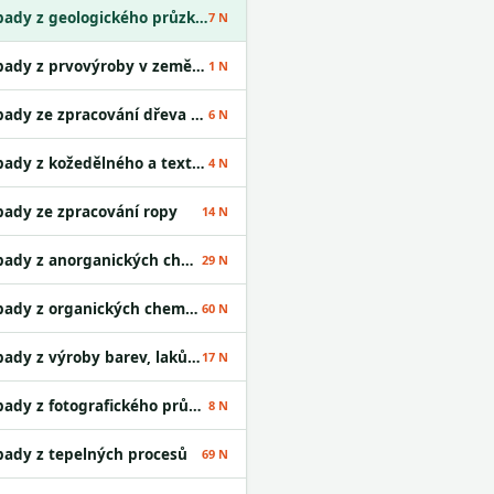
Odpady z geologického průzkumu
7 N
Odpady z prvovýroby v zemědělství
1 N
Odpady ze zpracování dřeva a výroby desek
6 N
Odpady z kožedělného a textilního průmyslu
4 N
ady ze zpracování ropy
14 N
Odpady z anorganických chemických procesů
29 N
Odpady z organických chemických procesů
60 N
Odpady z výroby barev, laků a lepidel
17 N
Odpady z fotografického průmyslu
8 N
ady z tepelných procesů
69 N