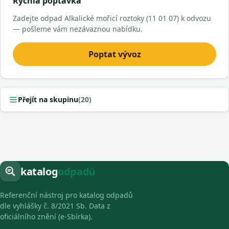
Rychlá poptávka
Zadejte odpad Alkalické mořicí roztoky (11 01 07) k odvozu
— pošleme vám nezávaznou nabídku.
Poptat vývoz
Přejít na skupinu
(20)
katalog
odpadů
Referenční nástroj pro katalog odpadů
dle vyhlášky č. 8/2021 Sb. Data z
oficiálního znění (e-Sbírka).