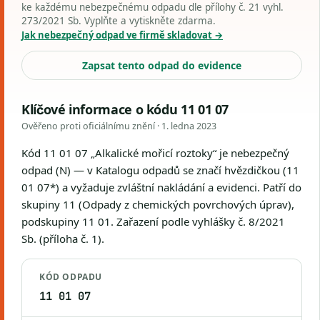
ke každému nebezpečnému odpadu dle přílohy č. 21 vyhl.
273/2021 Sb. Vyplňte a vytiskněte zdarma.
Jak nebezpečný odpad ve firmě skladovat →
Zapsat tento odpad do evidence
Klíčové informace o kódu 11 01 07
Ověřeno proti oficiálnímu znění ·
1. ledna 2023
Kód 11 01 07 „Alkalické mořicí roztoky“ je nebezpečný
odpad (N) — v Katalogu odpadů se značí hvězdičkou (11
01 07*) a vyžaduje zvláštní nakládání a evidenci. Patří do
skupiny 11 (Odpady z chemických povrchových úprav),
podskupiny 11 01. Zařazení podle vyhlášky č. 8/2021
Sb. (příloha č. 1).
KÓD ODPADU
11 01 07