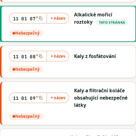
Alkalické mořicí
*
+ název
11 01 07
roztoky
TATO STRÁNKA
Nebezpečný
*
Kaly z fosfátování
+ název
11 01 08
Nebezpečný
Kaly a filtrační koláče
*
obsahující nebezpečné
+ název
11 01 09
látky
Nebezpečný