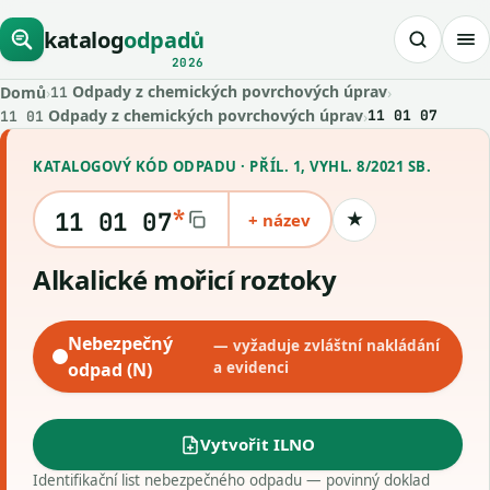
katalog
odpadů
2026
Odpady z chemických povrchových úprav
Domů
›
›
11
Odpady z chemických povrchových úprav
›
11 01 07
11 01
KATALOGOVÝ KÓD ODPADU · PŘÍL. 1, VYHL. 8/2021 SB.
*
11 01 07
+ název
★
Uložit kód
Alkalické mořicí roztoky
Nebezpečný
— vyžaduje zvláštní nakládání
odpad (N)
a evidenci
Vytvořit ILNO
Identifikační list nebezpečného odpadu — povinný doklad