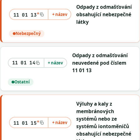
Odpady z odmašťování
*
obsahující nebezpečné
+ název
11 01 13
látky
Nebezpečný
Odpady z odmašťování
neuvedené pod číslem
11 01 14
+ název
11 01 13
Ostatní
Výluhy a kaly z
membránových
systémů nebo ze
*
+ název
11 01 15
systémů iontoměničů
obsahující nebezpečné